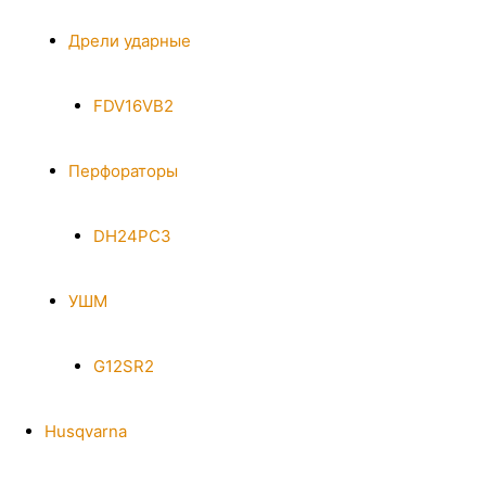
Дрели ударные
FDV16VB2
Перфораторы
DH24PC3
УШМ
G12SR2
Husqvarna