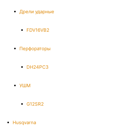
Дрели ударные
FDV16VB2
Перфораторы
DH24PC3
УШМ
G12SR2
Husqvarna