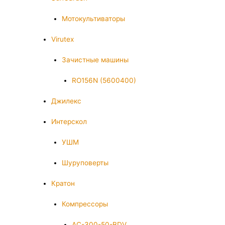
Мотокультиваторы
Virutex
Зачистные машины
RO156N (5600400)
Джилекс
Интерскол
УШМ
Шуруповерты
Кратон
Компрессоры
AC-300-50-BDV