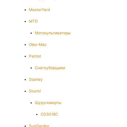
MasterYard
MTD
Мотокультиваторы
Oleo-Mac
Patriot
Снегоуборщики
Stanley
Sturm!
Шуруповерты
CD3018C
SunGarden