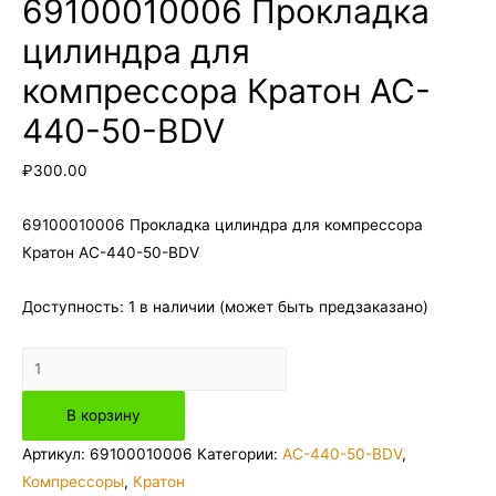
69100010006 Прокладка
цилиндра для
компрессора Кратон AC-
440-50-BDV
₽
300.00
69100010006 Прокладка цилиндра для компрессора
Кратон AC-440-50-BDV
Доступность:
1 в наличии (может быть предзаказано)
Количество
товара
В корзину
69100010006
Прокладка
Артикул:
69100010006
Категории:
AC-440-50-BDV
,
цилиндра
Компрессоры
,
Кратон