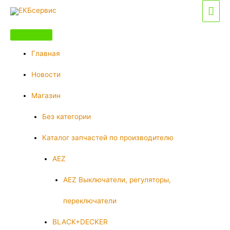
Перейти
Гла
к
мен
содержимому
Главная
Новости
Магазин
Без категории
Каталог запчастей по производителю
AEZ
AEZ Выключатели, регуляторы,
переключатели
BLACK+DECKER