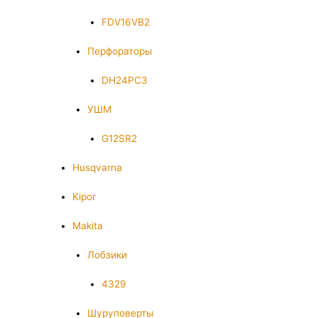
FDV16VB2
Перфораторы
DH24PC3
УШМ
G12SR2
Husqvarna
Kipor
Makita
Лобзики
4329
Шуруповерты