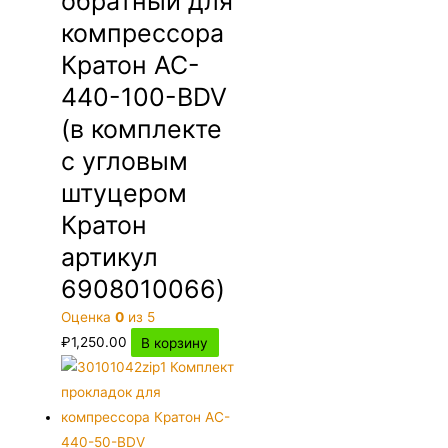
обратный для
компрессора
Кратон AC-
440-100-BDV
(в комплекте
с угловым
штуцером
Кратон
артикул
6908010066)
Оценка
0
из 5
₽
1,250.00
В корзину