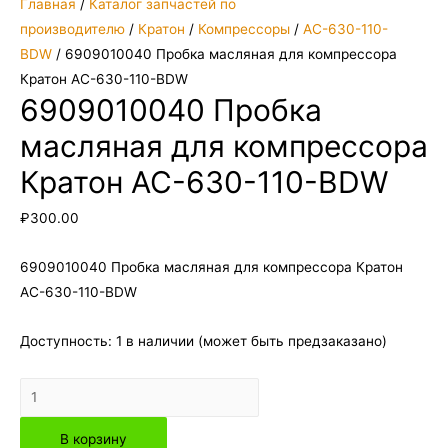
Главная
/
Каталог запчастей по
производителю
/
Кратон
/
Компрессоры
/
AC-630-110-
BDW
/ 6909010040 Пробка масляная для компрессора
Кратон AC-630-110-BDW
6909010040 Пробка
масляная для компрессора
Кратон AC-630-110-BDW
₽
300.00
6909010040 Пробка масляная для компрессора Кратон
AC-630-110-BDW
Доступность:
1 в наличии (может быть предзаказано)
Количество
товара
В корзину
6909010040