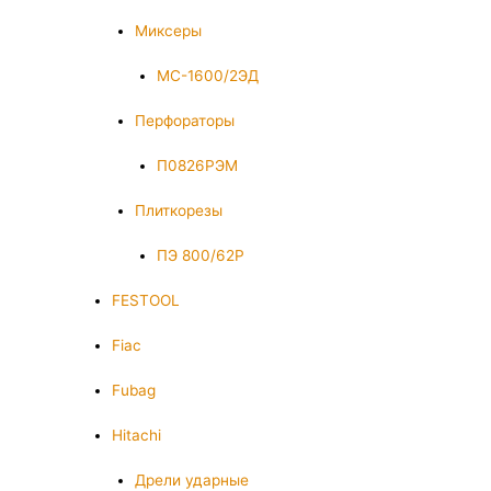
Миксеры
МС-1600/2ЭД
Перфораторы
П0826РЭМ
Плиткорезы
ПЭ 800/62Р
FESTOOL
Fiac
Fubag
Hitachi
Дрели ударные