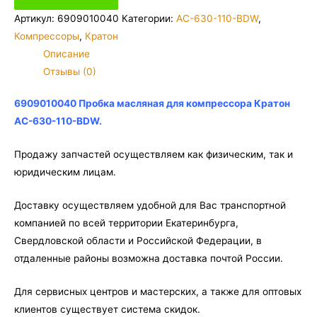
Пробка
Артикул:
6909010040
Категории:
AC-630-110-BDW
,
масляная
Компрессоры
,
Кратон
для
Описание
компрессора
Отзывы (0)
Кратон
AC-
6909010040 Пробка масляная для компрессора Кратон
630-
AC-630-110-BDW.
110-
BDW
Продажу запчастей осуществляем как физическим, так и
юридическим лицам.
Доставку осуществляем удобной для Вас транспортной
компанией по всей территории Екатеринбурга,
Свердловской области и Российской Федерации, в
отдаленные районы возможна доставка почтой России.
Для сервисных центров и мастерских, а также для оптовых
клиентов существует система скидок.