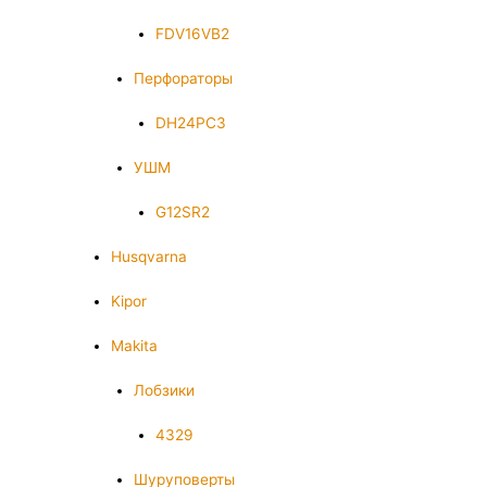
FDV16VB2
Перфораторы
DH24PC3
УШМ
G12SR2
Husqvarna
Kipor
Makita
Лобзики
4329
Шуруповерты