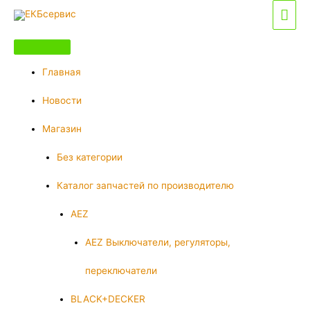
Перейти
Гла
к
мен
содержимому
Главная
Новости
Магазин
Без категории
Каталог запчастей по производителю
AEZ
AEZ Выключатели, регуляторы,
переключатели
BLACK+DECKER