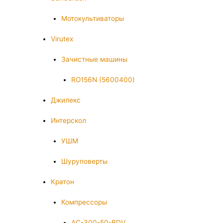
Мотокультиваторы
Virutex
Зачистные машины
RO156N (5600400)
Джилекс
Интерскол
УШМ
Шуруповерты
Кратон
Компрессоры
AC-300-50-BDV