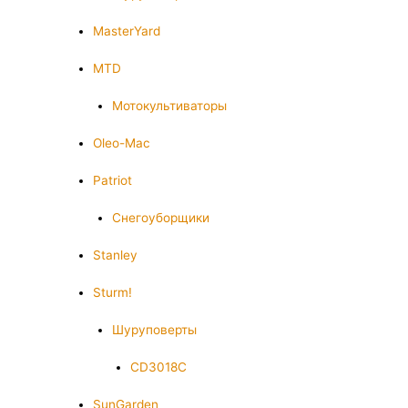
MasterYard
MTD
Мотокультиваторы
Oleo-Mac
Patriot
Снегоуборщики
Stanley
Sturm!
Шуруповерты
CD3018C
SunGarden