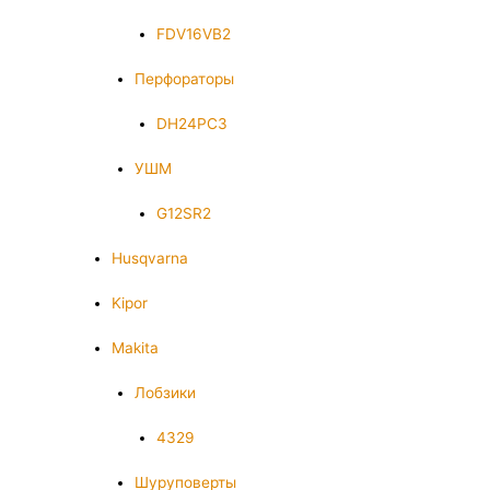
FDV16VB2
Перфораторы
DH24PC3
УШМ
G12SR2
Husqvarna
Kipor
Makita
Лобзики
4329
Шуруповерты