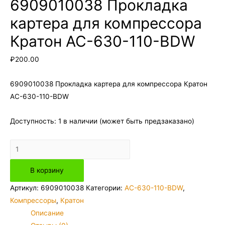
6909010038 Прокладка
картера для компрессора
Кратон AC-630-110-BDW
₽
200.00
6909010038 Прокладка картера для компрессора Кратон
AC-630-110-BDW
Доступность:
1 в наличии (может быть предзаказано)
Количество
товара
В корзину
6909010038
Прокладка
Артикул:
6909010038
Категории:
AC-630-110-BDW
,
картера
Компрессоры
,
Кратон
для
Описание
компрессора