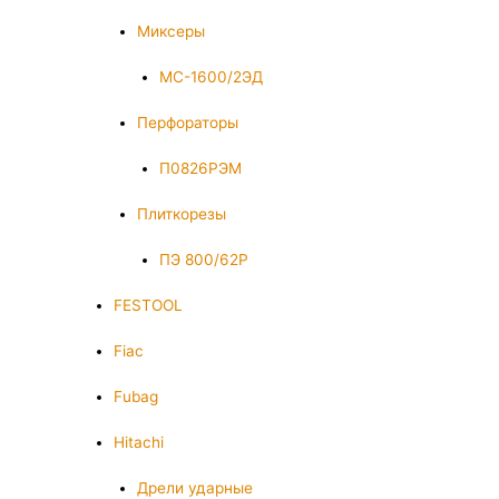
Миксеры
МС-1600/2ЭД
Перфораторы
П0826РЭМ
Плиткорезы
ПЭ 800/62Р
FESTOOL
Fiac
Fubag
Hitachi
Дрели ударные