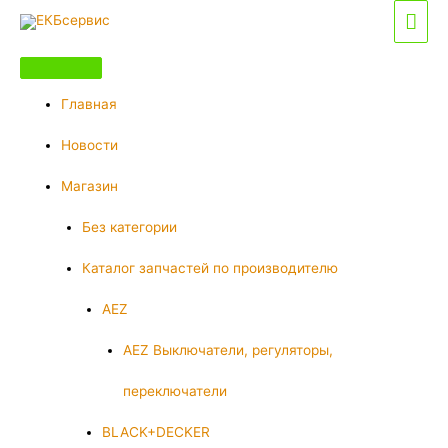
Перейти
Гла
к
мен
содержимому
Главная
Новости
Магазин
Без категории
Каталог запчастей по производителю
AEZ
AEZ Выключатели, регуляторы,
переключатели
BLACK+DECKER