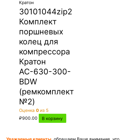
Кратон
30101044zip2
Комплект
поршневых
колец для
компрессора
Кратон
АС-630-300-
BDW
(ремкомплект
№2)
Оценка
0
из 5
₽
900.00
В корзину
Уважаемые клиенты
, обращаем Ваше внимание, что