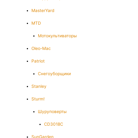
MasterYard
MTD
Мотокультиваторы
Oleo-Mac
Patriot
Снегоуборщики
Stanley
Sturm!
Шуруповерты
CD3018C
SunGarden