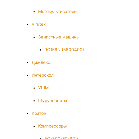
Мотокультиваторы
Virutex
Зачистные машины
RO156N (5600400)
Джилекс
Интерскол
УШМ
Шуруповерты
Кратон
Компрессоры
AC-300-50-BDV