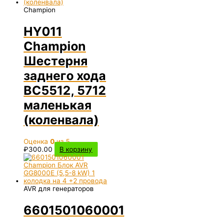
Champion
HY011
Champion
Шестерня
заднего хода
BC5512, 5712
маленькая
(коленвала)
Оценка
0
из 5
₽
300.00
В корзину
AVR для генераторов
6601501060001