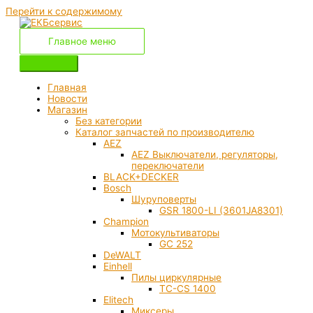
Перейти к содержимому
Главное меню
Главная
Новости
Магазин
Без категории
Каталог запчастей по производителю
AEZ
AEZ Выключатели, регуляторы,
переключатели
BLACK+DECKER
Bosch
Шуруповерты
GSR 1800-LI (3601JA8301)
Champion
Мотокультиваторы
GC 252
DeWALT
Einhell
Пилы циркулярные
TC-CS 1400
Elitech
Миксеры