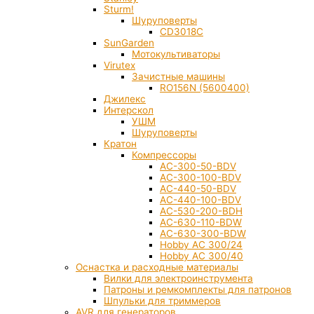
Sturm!
Шуруповерты
CD3018C
SunGarden
Мотокультиваторы
Virutex
Зачистные машины
RO156N (5600400)
Джилекс
Интерскол
УШМ
Шуруповерты
Кратон
Компрессоры
AC-300-50-BDV
AC-300-100-BDV
AC-440-50-BDV
AC-440-100-BDV
AC-530-200-BDH
AC-630-110-BDW
AC-630-300-BDW
Hobby AC 300/24
Hobby AC 300/40
Оснастка и расходные материалы
Вилки для электроинструмента
Патроны и ремкомплекты для патронов
Шпульки для триммеров
AVR для генераторов