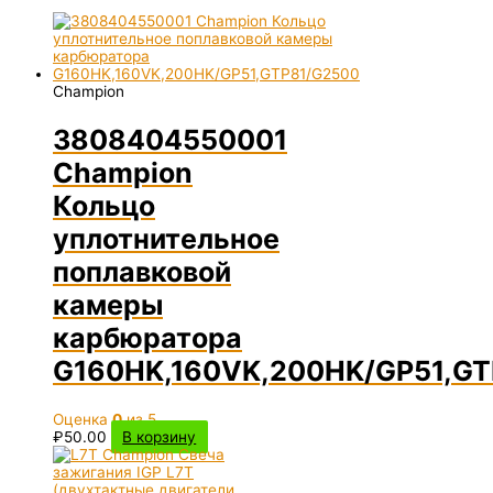
Champion
3808404550001
Champion
Кольцо
уплотнительное
поплавковой
камеры
карбюратора
G160HK,160VK,200HK/GP51,GT
Оценка
0
из 5
₽
50.00
В корзину