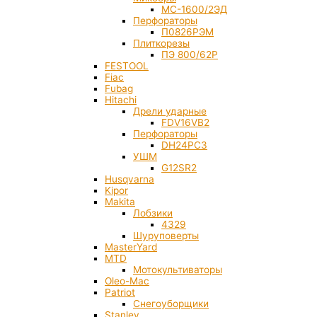
МС-1600/2ЭД
Перфораторы
П0826РЭМ
Плиткорезы
ПЭ 800/62Р
FESTOOL
Fiac
Fubag
Hitachi
Дрели ударные
FDV16VB2
Перфораторы
DH24PC3
УШМ
G12SR2
Husqvarna
Kipor
Makita
Лобзики
4329
Шуруповерты
MasterYard
MTD
Мотокультиваторы
Oleo-Mac
Patriot
Снегоуборщики
Stanley