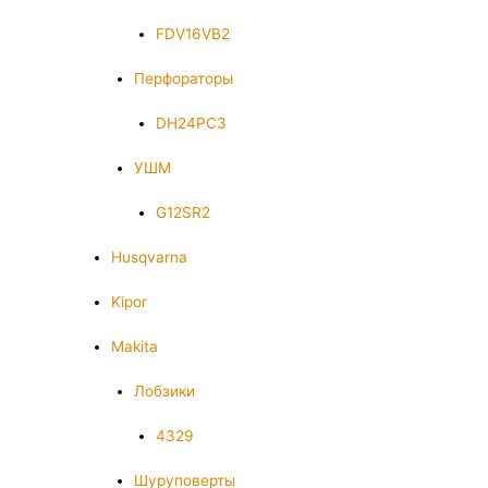
FDV16VB2
Перфораторы
DH24PC3
УШМ
G12SR2
Husqvarna
Kipor
Makita
Лобзики
4329
Шуруповерты