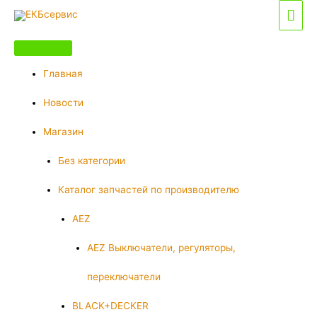
Перейти
Гла
к
мен
содержимому
Главная
Новости
Магазин
Без категории
Каталог запчастей по производителю
AEZ
AEZ Выключатели, регуляторы,
переключатели
BLACK+DECKER