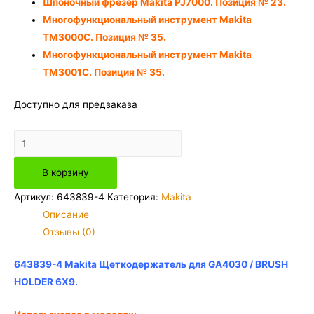
Шпоночный фрезер Makita PJ7000. Позиция № 23.
Многофункциональный инструмент Makita
TM3000C. Позиция № 35.
Многофункциональный инструмент Makita
TM3001C. Позиция № 35.
Доступно для предзаказа
Количество
товара
В корзину
643839-
4
Артикул:
643839-4
Категория:
Makita
Makita
Описание
Щеткодержатель
Отзывы (0)
для
GA4030
643839-4 Makita Щеткодержатель для GA4030 / BRUSH
/
HOLDER 6X9.
BRUSH
HOLDER