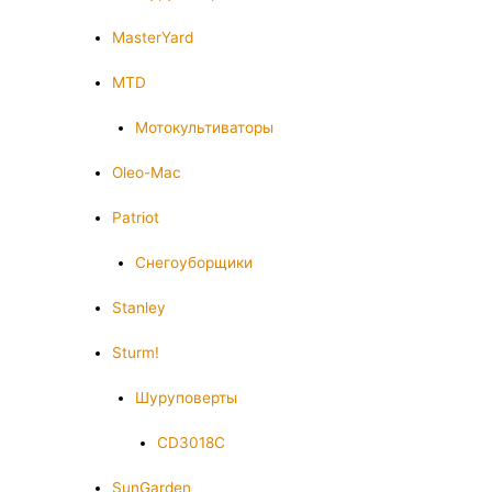
MasterYard
MTD
Мотокультиваторы
Oleo-Mac
Patriot
Снегоуборщики
Stanley
Sturm!
Шуруповерты
CD3018C
SunGarden