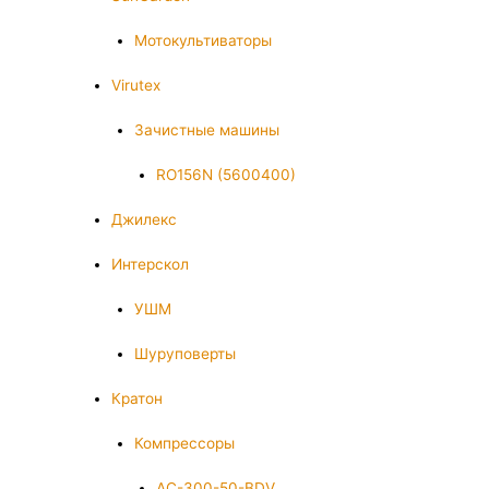
Мотокультиваторы
Virutex
Зачистные машины
RO156N (5600400)
Джилекс
Интерскол
УШМ
Шуруповерты
Кратон
Компрессоры
AC-300-50-BDV