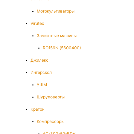
Мотокультиваторы
Virutex
Зачистные машины
RO156N (5600400)
Джилекс
Интерскол
УШМ
Шуруповерты
Кратон
Компрессоры
AC-300-50-BDV