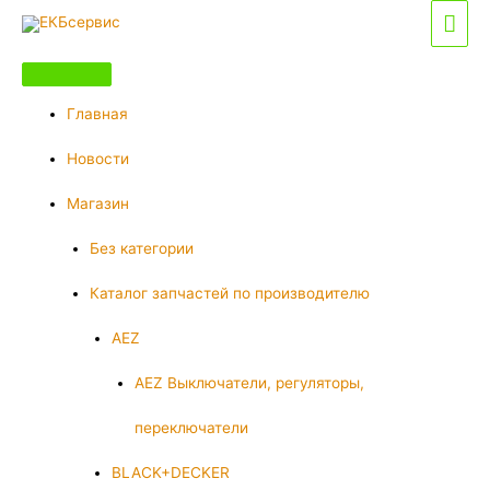
Перейти
Гла
к
мен
содержимому
Главная
Новости
Магазин
Без категории
Каталог запчастей по производителю
AEZ
AEZ Выключатели, регуляторы,
переключатели
BLACK+DECKER