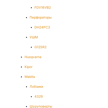
FDV16VB2
Перфораторы
DH24PC3
УШМ
G12SR2
Husqvarna
Kipor
Makita
Лобзики
4329
Шуруповерты