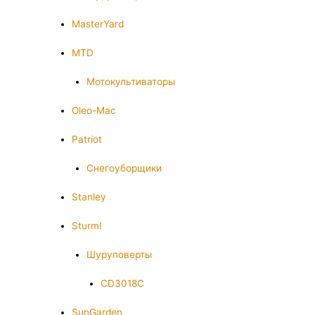
MasterYard
MTD
Мотокультиваторы
Oleo-Mac
Patriot
Снегоуборщики
Stanley
Sturm!
Шуруповерты
CD3018C
SunGarden