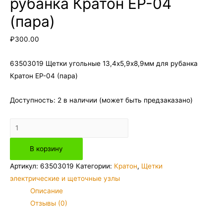
рубанка Кратон EP-04
(пара)
₽
300.00
63503019 Щетки угольные 13,4х5,9х8,9мм для рубанка
Кратон EP-04 (пара)
Доступность:
2 в наличии (может быть предзаказано)
Количество
товара
В корзину
63503019
Щетки
Артикул:
63503019
Категории:
Кратон
,
Щетки
угольные
электрические и щеточные узлы
13,4х5,9х8,9мм
Описание
для
Отзывы (0)
рубанка