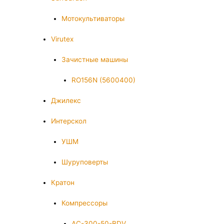
Мотокультиваторы
Virutex
Зачистные машины
RO156N (5600400)
Джилекс
Интерскол
УШМ
Шуруповерты
Кратон
Компрессоры
AC-300-50-BDV