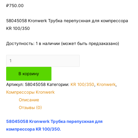
₽
750.00
58045058 Kronwerk Трубка перепускная для компрессора
KR 100/350
Доступность:
1 в наличии (может быть предзаказано)
Количество
товара
В корзину
58045058
Kronwerk
Артикул:
58045058
Категории:
KR 100/350
,
Kronwerk
,
Трубка
Компрессоры Kronwerk
перепускная
Описание
для
Отзывы (0)
компрессора
KR
58045058 Kronwerk Трубка перепускная для
100/350
компрессора KR 100/350.