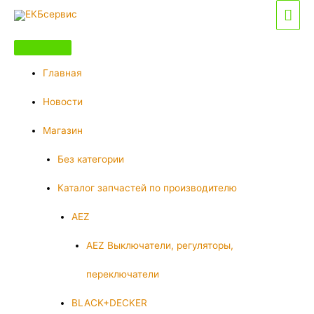
Перейти
Гла
к
мен
содержимому
Главная
Новости
Магазин
Без категории
Каталог запчастей по производителю
AEZ
AEZ Выключатели, регуляторы,
переключатели
BLACK+DECKER