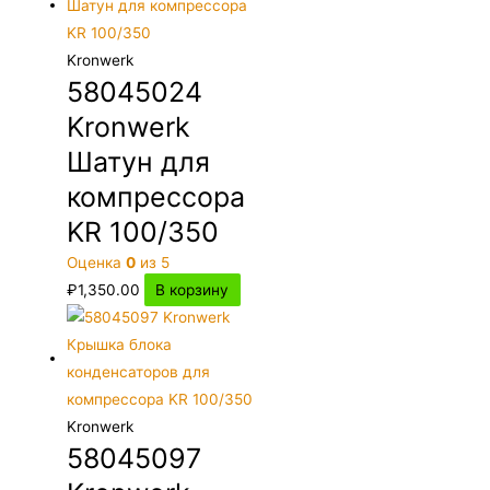
Kronwerk
58045024
Kronwerk
Шатун для
компрессора
KR 100/350
Оценка
0
из 5
₽
1,350.00
В корзину
Kronwerk
58045097