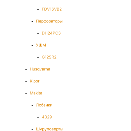
FDV16VB2
Перфораторы
DH24PC3
УШМ
G12SR2
Husqvarna
Kipor
Makita
Лобзики
4329
Шуруповерты