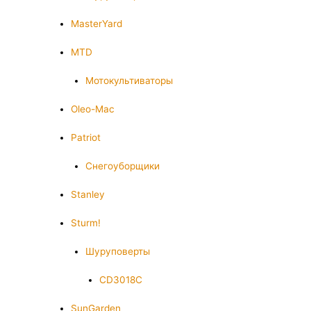
MasterYard
MTD
Мотокультиваторы
Oleo-Mac
Patriot
Снегоуборщики
Stanley
Sturm!
Шуруповерты
CD3018C
SunGarden