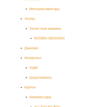
Мотокультиваторы
Virutex
Зачистные машины
RO156N (5600400)
Джилекс
Интерскол
УШМ
Шуруповерты
Кратон
Компрессоры
AC-300-50-BDV