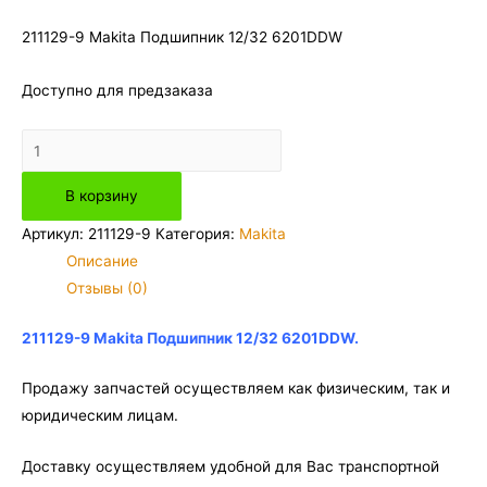
211129-9 Makita Подшипник 12/32 6201DDW
Доступно для предзаказа
Количество
товара
В корзину
211129-
9
Артикул:
211129-9
Категория:
Makita
Makita
Описание
Подшипник
Отзывы (0)
12/32
6201DDW
211129-9 Makita Подшипник 12/32 6201DDW.
Продажу запчастей осуществляем как физическим, так и
юридическим лицам.
Доставку осуществляем удобной для Вас транспортной