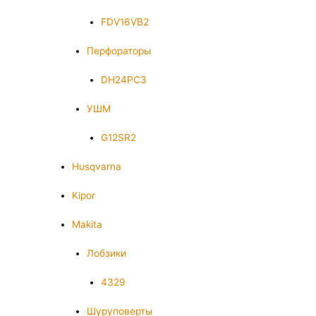
FDV16VB2
Перфораторы
DH24PC3
УШМ
G12SR2
Husqvarna
Kipor
Makita
Лобзики
4329
Шуруповерты