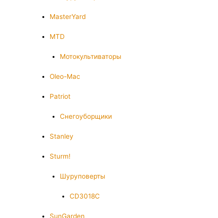
MasterYard
MTD
Мотокультиваторы
Oleo-Mac
Patriot
Снегоуборщики
Stanley
Sturm!
Шуруповерты
CD3018C
SunGarden