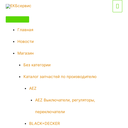
Перейти
Гла
к
мен
содержимому
Главная
Новости
Магазин
Без категории
Каталог запчастей по производителю
AEZ
AEZ Выключатели, регуляторы,
переключатели
BLACK+DECKER