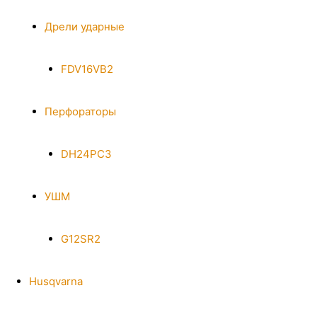
Дрели ударные
FDV16VB2
Перфораторы
DH24PC3
УШМ
G12SR2
Husqvarna