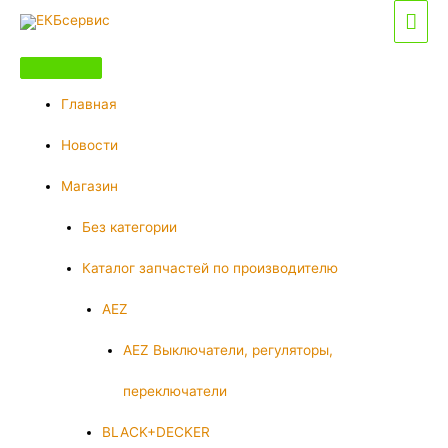
Перейти
Гла
к
мен
содержимому
Главная
Новости
Магазин
Без категории
Каталог запчастей по производителю
AEZ
AEZ Выключатели, регуляторы,
переключатели
BLACK+DECKER