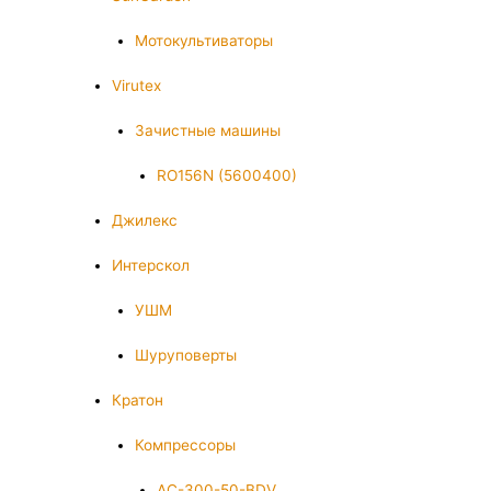
Мотокультиваторы
Virutex
Зачистные машины
RO156N (5600400)
Джилекс
Интерскол
УШМ
Шуруповерты
Кратон
Компрессоры
AC-300-50-BDV