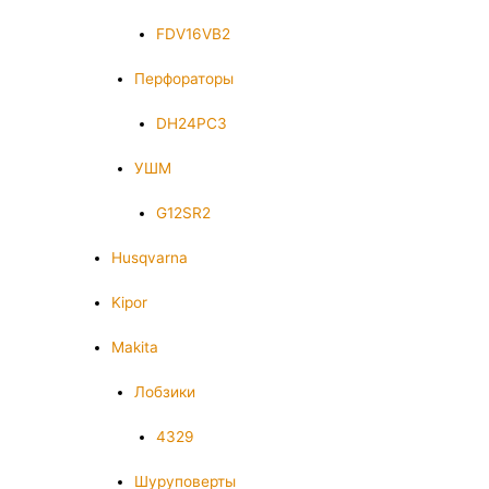
FDV16VB2
Перфораторы
DH24PC3
УШМ
G12SR2
Husqvarna
Kipor
Makita
Лобзики
4329
Шуруповерты