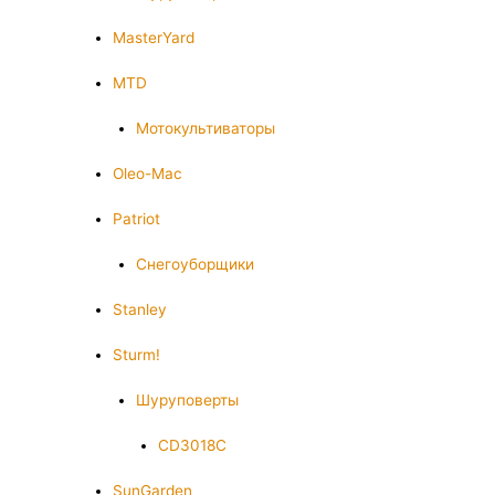
MasterYard
MTD
Мотокультиваторы
Oleo-Mac
Patriot
Снегоуборщики
Stanley
Sturm!
Шуруповерты
CD3018C
SunGarden