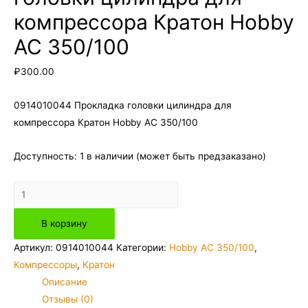
компрессора Кратон Hobby
AC 350/100
₽
300.00
0914010044 Прокладка головки цилиндра для
компрессора Кратон Hobby AC 350/100
Доступность:
1 в наличии (может быть предзаказано)
Количество
товара
В корзину
0914010044
Прокладка
Артикул:
0914010044
Категории:
Hobby AC 350/100
,
головки
Компрессоры
,
Кратон
цилиндра
Описание
для
Отзывы (0)