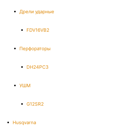
Дрели ударные
FDV16VB2
Перфораторы
DH24PC3
УШМ
G12SR2
Husqvarna