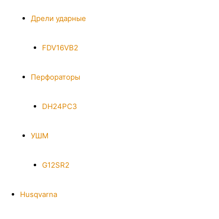
Дрели ударные
FDV16VB2
Перфораторы
DH24PC3
УШМ
G12SR2
Husqvarna