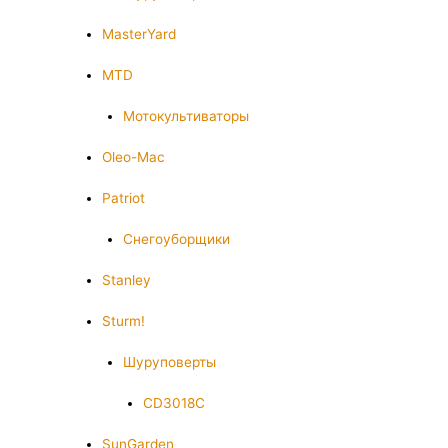
MasterYard
MTD
Мотокультиваторы
Oleo-Mac
Patriot
Снегоуборщики
Stanley
Sturm!
Шуруповерты
CD3018C
SunGarden