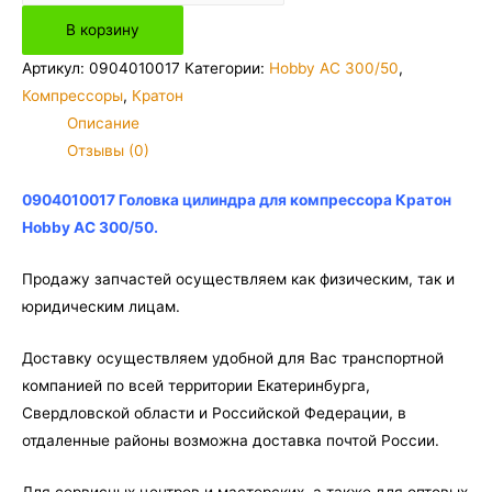
товара
В корзину
0904010017
Головка
Артикул:
0904010017
Категории:
Hobby AC 300/50
,
цилиндра
Компрессоры
,
Кратон
для
Описание
компрессора
Отзывы (0)
Кратон
Hobby
0904010017 Головка цилиндра для компрессора Кратон
AC
Hobby AC 300/50.
300/50
Продажу запчастей осуществляем как физическим, так и
юридическим лицам.
Доставку осуществляем удобной для Вас транспортной
компанией по всей территории Екатеринбурга,
Свердловской области и Российской Федерации, в
отдаленные районы возможна доставка почтой России.
Для сервисных центров и мастерских, а также для оптовых