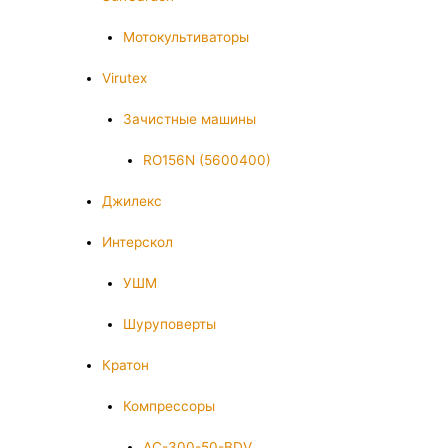
Мотокультиваторы
Virutex
Зачистные машины
RO156N (5600400)
Джилекс
Интерскол
УШМ
Шуруповерты
Кратон
Компрессоры
AC-300-50-BDV