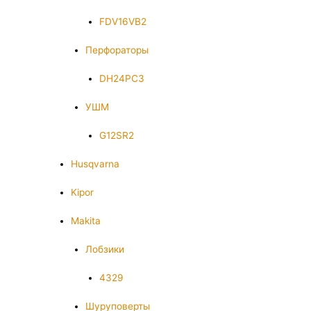
FDV16VB2
Перфораторы
DH24PC3
УШМ
G12SR2
Husqvarna
Kipor
Makita
Лобзики
4329
Шуруповерты