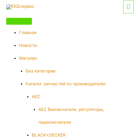
Перейти
Гла
к
мен
содержимому
Главная
Новости
Магазин
Без категории
Каталог запчастей по производителю
AEZ
AEZ Выключатели, регуляторы,
переключатели
BLACK+DECKER