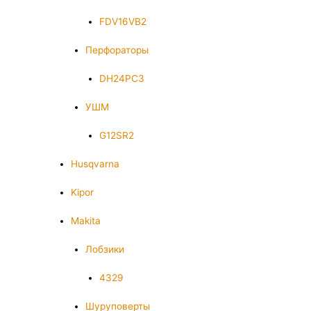
FDV16VB2
Перфораторы
DH24PC3
УШМ
G12SR2
Husqvarna
Kipor
Makita
Лобзики
4329
Шуруповерты