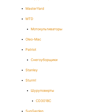
MasterYard
MTD
Мотокультиваторы
Oleo-Mac
Patriot
Снегоуборщики
Stanley
Sturm!
Шуруповерты
CD3018C
SunGarden