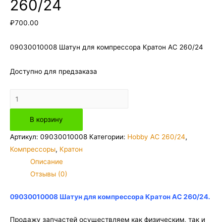
260/24
₽
700.00
09030010008 Шатун для компрессора Кратон AC 260/24
Доступно для предзаказа
Количество
товара
В корзину
09030010008
Шатун
Артикул:
09030010008
Категории:
Hobby AC 260/24
,
для
Компрессоры
,
Кратон
компрессора
Описание
Кратон
Отзывы (0)
AC
260/24
09030010008 Шатун для компрессора Кратон AC 260/24.
Продажу запчастей осуществляем как физическим, так и