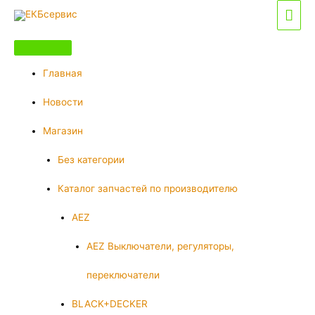
Перейти
Гла
к
мен
содержимому
Главная
Новости
Магазин
Без категории
Каталог запчастей по производителю
AEZ
AEZ Выключатели, регуляторы,
переключатели
BLACK+DECKER