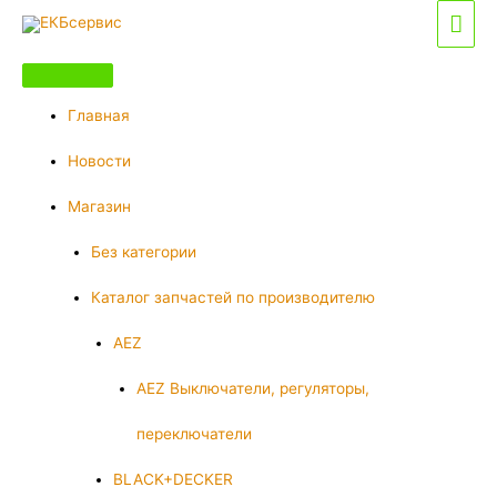
Перейти
Гла
к
мен
содержимому
Главная
Новости
Магазин
Без категории
Каталог запчастей по производителю
AEZ
AEZ Выключатели, регуляторы,
переключатели
BLACK+DECKER