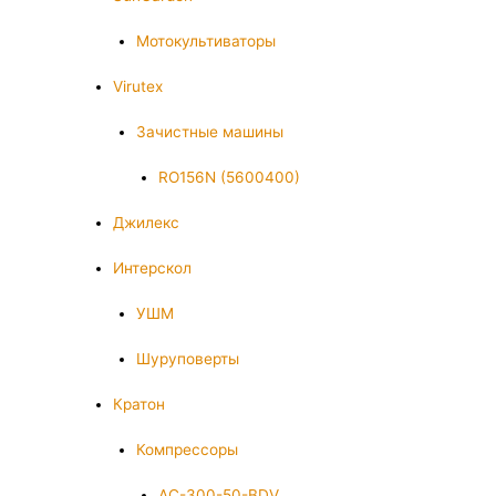
Мотокультиваторы
Virutex
Зачистные машины
RO156N (5600400)
Джилекс
Интерскол
УШМ
Шуруповерты
Кратон
Компрессоры
AC-300-50-BDV