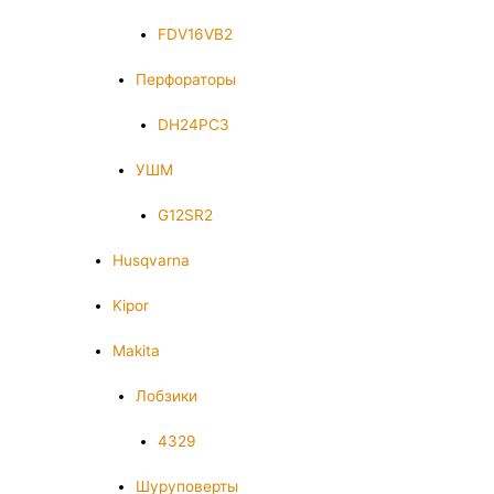
FDV16VB2
Перфораторы
DH24PC3
УШМ
G12SR2
Husqvarna
Kipor
Makita
Лобзики
4329
Шуруповерты