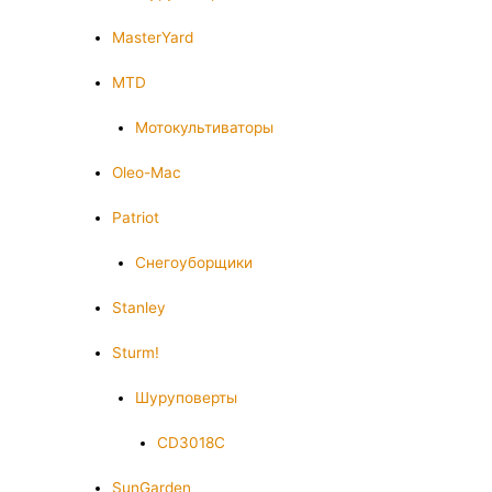
MasterYard
MTD
Мотокультиваторы
Oleo-Mac
Patriot
Снегоуборщики
Stanley
Sturm!
Шуруповерты
CD3018C
SunGarden