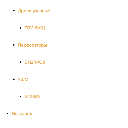
Дрели ударные
FDV16VB2
Перфораторы
DH24PC3
УШМ
G12SR2
Husqvarna