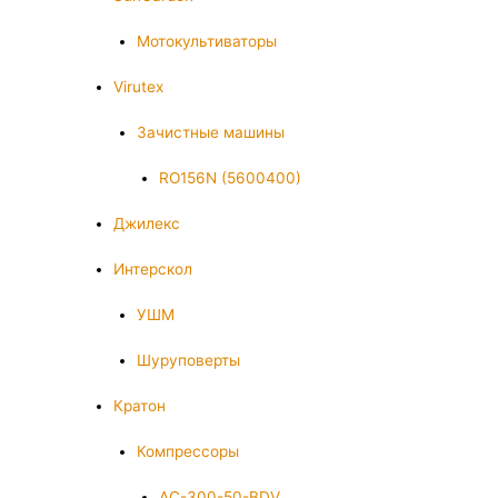
Мотокультиваторы
Virutex
Зачистные машины
RO156N (5600400)
Джилекс
Интерскол
УШМ
Шуруповерты
Кратон
Компрессоры
AC-300-50-BDV