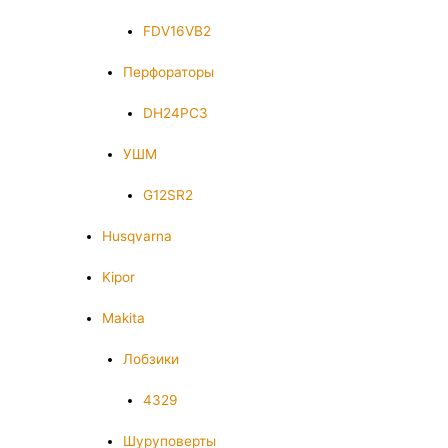
FDV16VB2
Перфораторы
DH24PC3
УШМ
G12SR2
Husqvarna
Kipor
Makita
Лобзики
4329
Шуруповерты