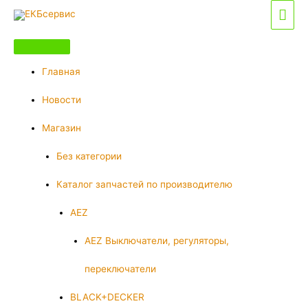
Перейти
Гла
к
мен
содержимому
Главная
Новости
Магазин
Без категории
Каталог запчастей по производителю
AEZ
AEZ Выключатели, регуляторы,
переключатели
BLACK+DECKER