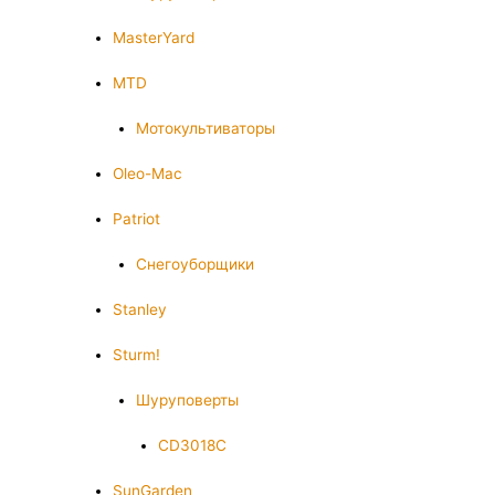
MasterYard
MTD
Мотокультиваторы
Oleo-Mac
Patriot
Снегоуборщики
Stanley
Sturm!
Шуруповерты
CD3018C
SunGarden