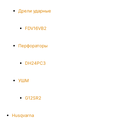
Дрели ударные
FDV16VB2
Перфораторы
DH24PC3
УШМ
G12SR2
Husqvarna