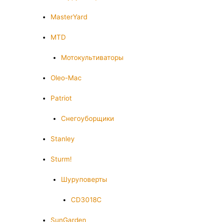
MasterYard
MTD
Мотокультиваторы
Oleo-Mac
Patriot
Снегоуборщики
Stanley
Sturm!
Шуруповерты
CD3018C
SunGarden