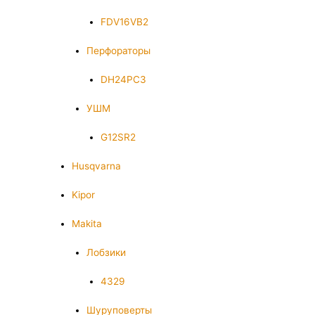
FDV16VB2
Перфораторы
DH24PC3
УШМ
G12SR2
Husqvarna
Kipor
Makita
Лобзики
4329
Шуруповерты