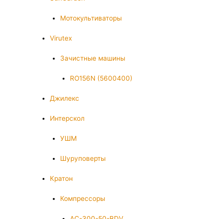
Мотокультиваторы
Virutex
Зачистные машины
RO156N (5600400)
Джилекс
Интерскол
УШМ
Шуруповерты
Кратон
Компрессоры
AC-300-50-BDV