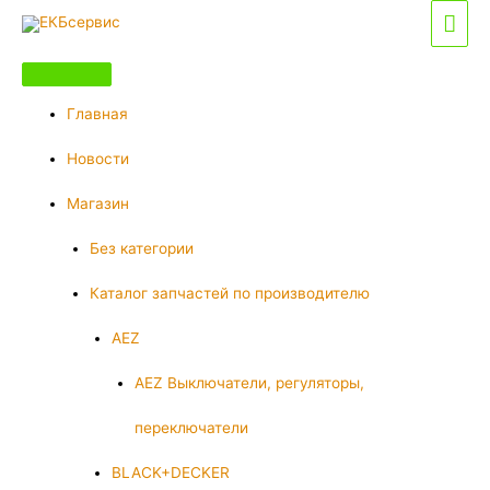
Перейти
Гла
к
мен
содержимому
Главная
Новости
Магазин
Без категории
Каталог запчастей по производителю
AEZ
AEZ Выключатели, регуляторы,
переключатели
BLACK+DECKER