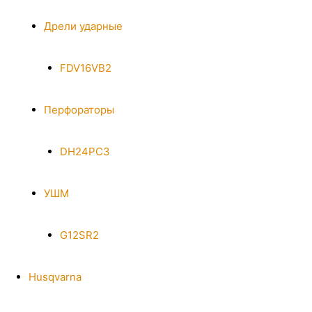
Дрели ударные
FDV16VB2
Перфораторы
DH24PC3
УШМ
G12SR2
Husqvarna