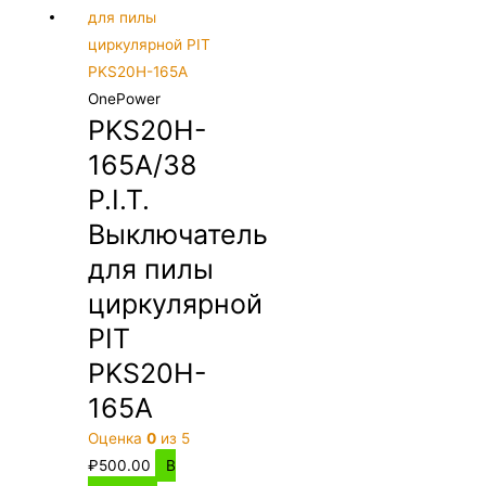
OnePower
PKS20H-
165A/38
P.I.T.
Выключатель
для пилы
циркулярной
PIT
PKS20H-
165A
Оценка
0
из 5
₽
500.00
В