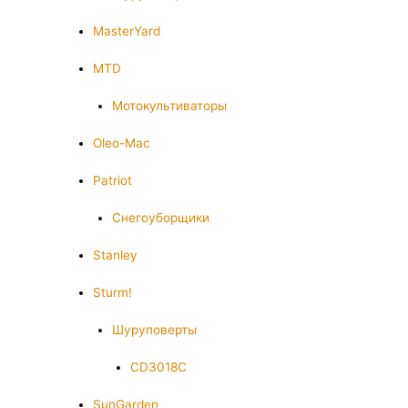
MasterYard
MTD
Мотокультиваторы
Oleo-Mac
Patriot
Снегоуборщики
Stanley
Sturm!
Шуруповерты
CD3018C
SunGarden