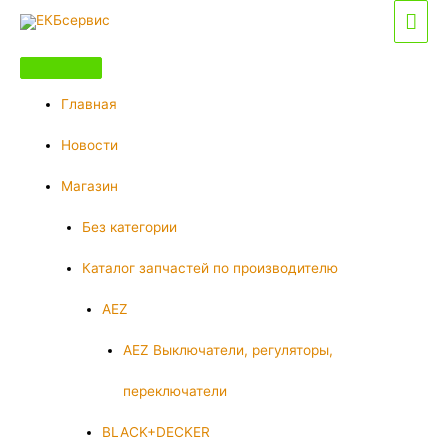
Перейти
Гла
к
мен
содержимому
Главная
Новости
Магазин
Без категории
Каталог запчастей по производителю
AEZ
AEZ Выключатели, регуляторы,
переключатели
BLACK+DECKER