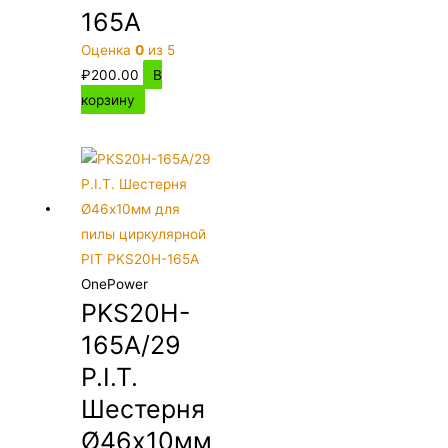
165A
Оценка
0
из 5
₽
200.00
В
корзину
OnePower
PKS20H-
165A/29
P.I.T.
Шестерня
Ø46х10мм