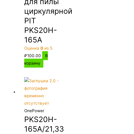
для пилы
циркулярной
PIT
PKS20H-
165A
Оценка
0
из 5
₽
100.00
В
корзину
OnePower
PKS20H-
165A/21,33