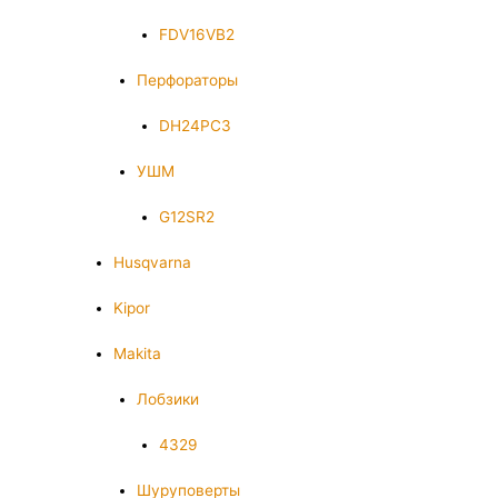
FDV16VB2
Перфораторы
DH24PC3
УШМ
G12SR2
Husqvarna
Kipor
Makita
Лобзики
4329
Шуруповерты