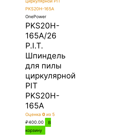
OnePower
PKS20H-
165A/26
P.I.T.
Шпиндель
для пилы
циркулярной
PIT
PKS20H-
165A
Оценка
0
из 5
₽
400.00
В
корзину