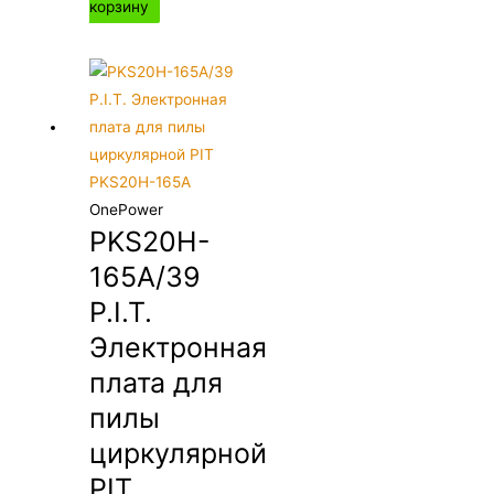
корзину
OnePower
PKS20H-
165A/39
P.I.T.
Электронная
плата для
пилы
циркулярной
PIT