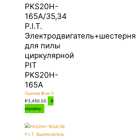
PKS20H-
165A/35,34
P.I.T.
Электродвигатель+шестерня
для пилы
циркулярной
PIT
PKS20H-
165A
Оценка
0
из 5
₽
3,450.00
В
корзину