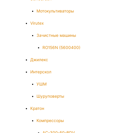
Мотокультиваторы
Virutex
Зачистные машины
RO156N (5600400)
Джилекс
Интерскол
УШМ
Шуруповерты
Кратон
Компрессоры
AC-300-50-BDV