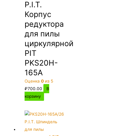
P.I.T.
Корпус
редуктора
для пилы
циркулярной
PIT
PKS20H-
165A
Оценка
0
из 5
₽
700.00
В
корзину