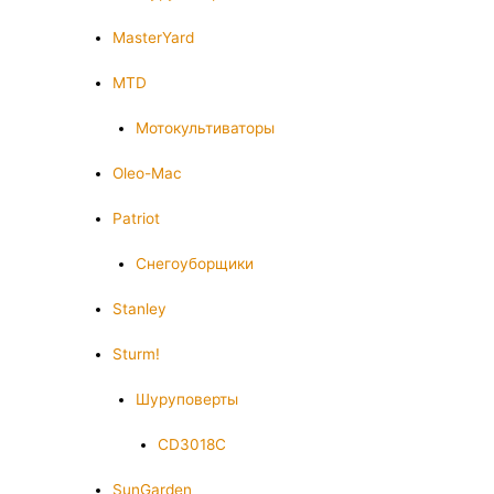
MasterYard
MTD
Мотокультиваторы
Oleo-Mac
Patriot
Снегоуборщики
Stanley
Sturm!
Шуруповерты
CD3018C
SunGarden