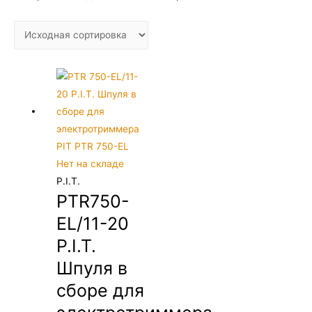
Нет на складе
P.I.T.
PTR750-
EL/11-20
P.I.T.
Шпуля в
сборе для