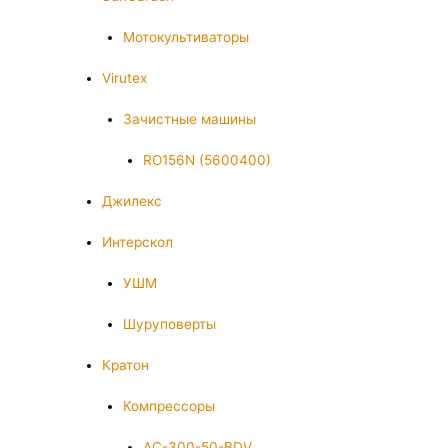
Мотокультиваторы
Virutex
Зачистные машины
RO156N (5600400)
Джилекс
Интерскол
УШМ
Шуруповерты
Кратон
Компрессоры
AC-300-50-BDV