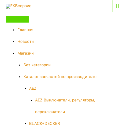
Перейти
Гла
к
мен
содержимому
Главная
Новости
Магазин
Без категории
Каталог запчастей по производителю
AEZ
AEZ Выключатели, регуляторы,
переключатели
BLACK+DECKER