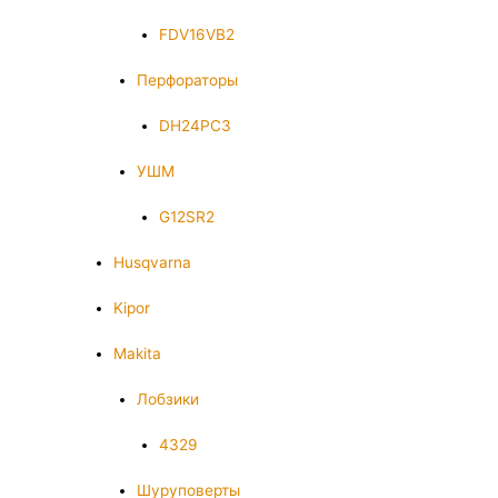
FDV16VB2
Перфораторы
DH24PC3
УШМ
G12SR2
Husqvarna
Kipor
Makita
Лобзики
4329
Шуруповерты