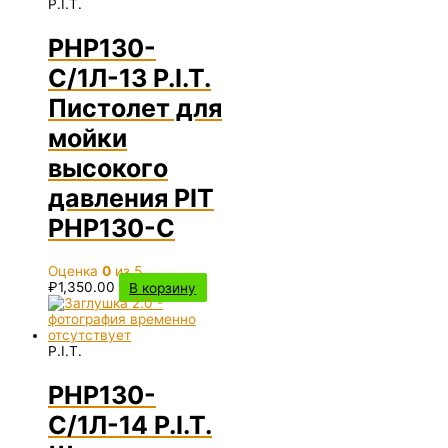
P.I.T.
PHP130-
C/1Л-13 P.I.T.
Пистолет для
мойки
высокого
давления PIT
PHP130-C
Оценка
0
из 5
₽
1,350.00
В корзину
P.I.T.
PHP130-
C/1Л-14 P.I.T.