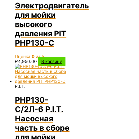
Электродвигатель
для мойки
высокого
давления PIT
PHP130-C
Оценка
0
из 5
₽
4,950.00
В корзину
P.I.T.
PHP130-
C/2Л-6 P.I.T.
Насосная
часть в сборе
для мойки