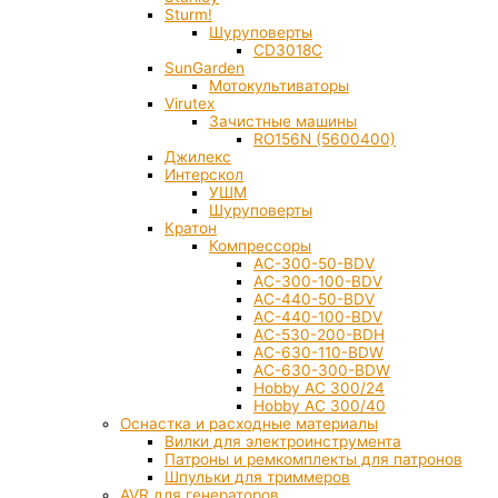
Sturm!
Шуруповерты
CD3018C
SunGarden
Мотокультиваторы
Virutex
Зачистные машины
RO156N (5600400)
Джилекс
Интерскол
УШМ
Шуруповерты
Кратон
Компрессоры
AC-300-50-BDV
AC-300-100-BDV
AC-440-50-BDV
AC-440-100-BDV
AC-530-200-BDH
AC-630-110-BDW
AC-630-300-BDW
Hobby AC 300/24
Hobby AC 300/40
Оснастка и расходные материалы
Вилки для электроинструмента
Патроны и ремкомплекты для патронов
Шпульки для триммеров
AVR для генераторов