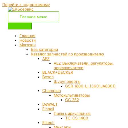
Перейти к содержимому
Главное меню
Главная
Новости
Магазин
Без категории
Каталог запчастей по производителю
AEZ
AEZ Выключатели, регуляторы,
переключатели
BLACK+DECKER
Bosch
Шуруповерты
GSR 1800-LI (3601JA8301)
Champion
Мотокультиваторы
GC 252
DeWALT
Einhell
Пилы циркулярные
TC-CS 1400
Elitech
Миксеры