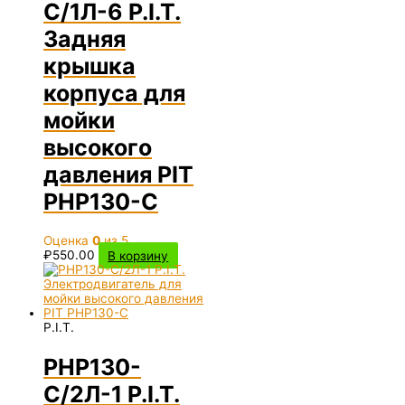
C/1Л-6 P.I.T.
Задняя
крышка
корпуса для
мойки
высокого
давления PIT
PHP130-C
Оценка
0
из 5
₽
550.00
В корзину
P.I.T.
PHP130-
C/2Л-1 P.I.T.