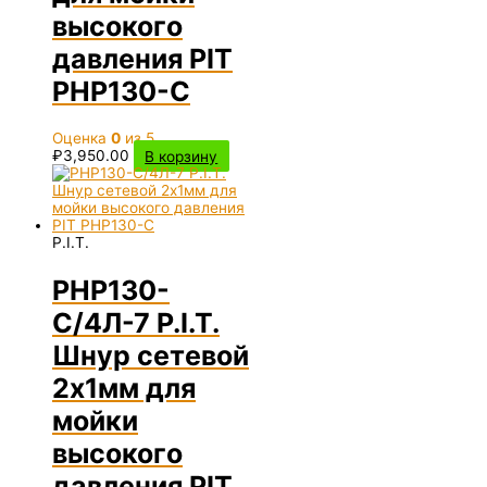
высокого
давления PIT
PHP130-C
Оценка
0
из 5
₽
3,950.00
В корзину
P.I.T.
PHP130-
C/4Л-7 P.I.T.
Шнур сетевой
2х1мм для
мойки
высокого
давления PIT