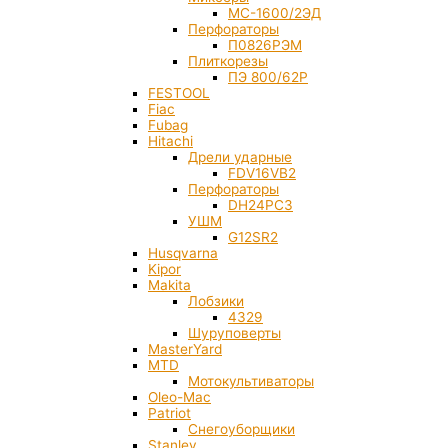
МС-1600/2ЭД
Перфораторы
П0826РЭМ
Плиткорезы
ПЭ 800/62Р
FESTOOL
Fiac
Fubag
Hitachi
Дрели ударные
FDV16VB2
Перфораторы
DH24PC3
УШМ
G12SR2
Husqvarna
Kipor
Makita
Лобзики
4329
Шуруповерты
MasterYard
MTD
Мотокультиваторы
Oleo-Mac
Patriot
Снегоуборщики
Stanley