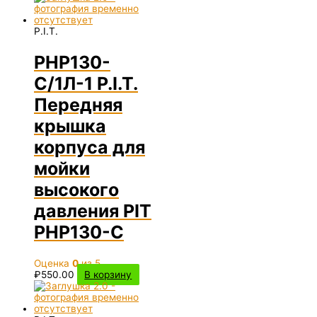
P.I.T.
PHP130-
C/1Л-1 P.I.T.
Передняя
крышка
корпуса для
мойки
высокого
давления PIT
PHP130-C
Оценка
0
из 5
₽
550.00
В корзину