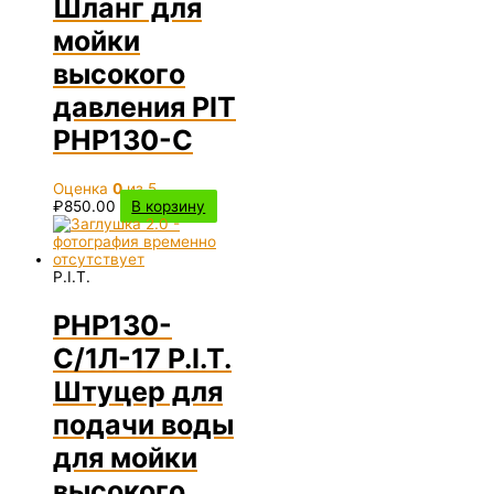
Шланг для
мойки
высокого
давления PIT
PHP130-C
Оценка
0
из 5
₽
850.00
В корзину
P.I.T.
PHP130-
C/1Л-17 P.I.T.
Штуцер для
подачи воды
для мойки
высокого