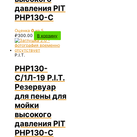
давления PIT
PHP130-C
Оценка
0
из 5
₽
300.00
В корзину
P.I.T.
PHP130-
C/1Л-19 P.I.T.
Резервуар
для пены для
мойки
высокого
давления PIT
PHP130-C