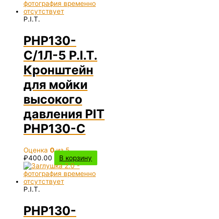
P.I.T.
PHP130-
C/1Л-5 P.I.T.
Кронштейн
для мойки
высокого
давления PIT
PHP130-C
Оценка
0
из 5
₽
400.00
В корзину
P.I.T.
PHP130-