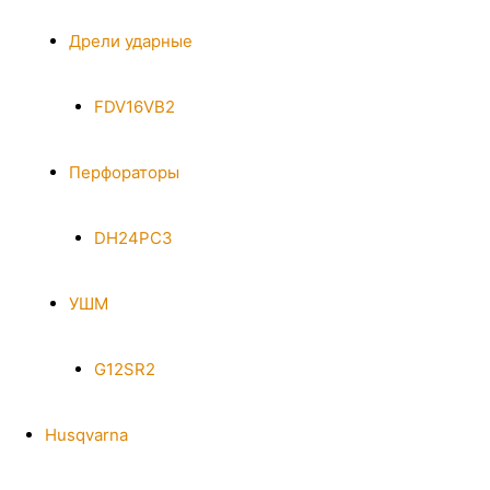
Дрели ударные
FDV16VB2
Перфораторы
DH24PC3
УШМ
G12SR2
Husqvarna