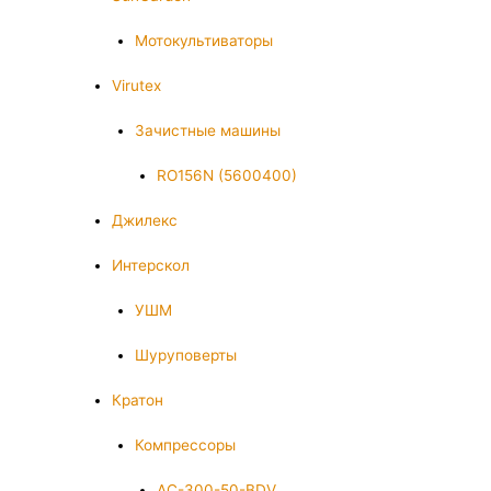
Мотокультиваторы
Virutex
Зачистные машины
RO156N (5600400)
Джилекс
Интерскол
УШМ
Шуруповерты
Кратон
Компрессоры
AC-300-50-BDV