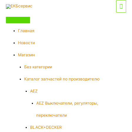
Перейти
Гла
к
мен
содержимому
Главная
Новости
Магазин
Без категории
Каталог запчастей по производителю
AEZ
AEZ Выключатели, регуляторы,
переключатели
BLACK+DECKER