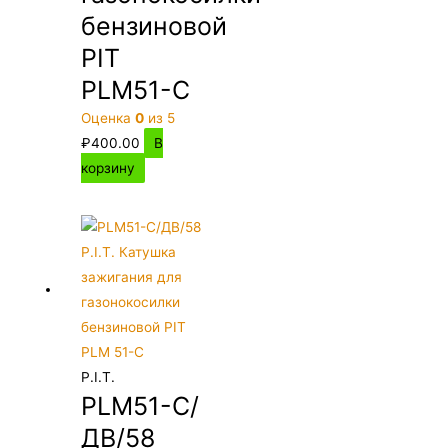
бензиновой
PIT
PLM51-C
Оценка
0
из 5
₽
400.00
В
корзину
P.I.T.
PLM51-C/
ДВ/58