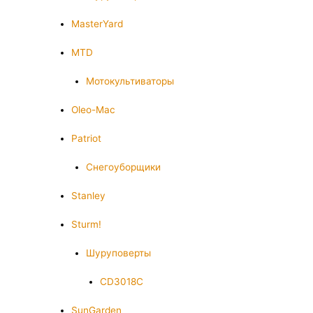
MasterYard
MTD
Мотокультиваторы
Oleo-Mac
Patriot
Снегоуборщики
Stanley
Sturm!
Шуруповерты
CD3018C
SunGarden