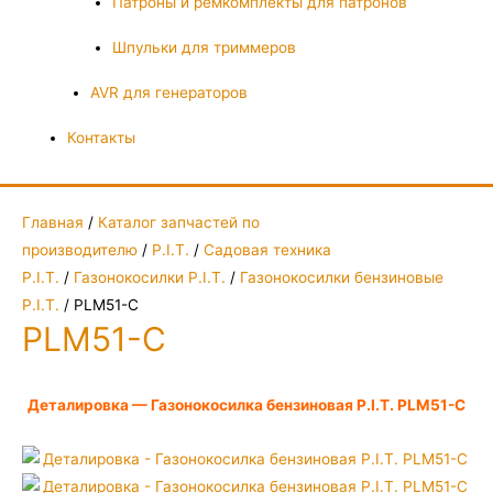
Патроны и ремкомплекты для патронов
Шпульки для триммеров
AVR для генераторов
Контакты
Главная
/
Каталог запчастей по
производителю
/
P.I.T.
/
Садовая техника
P.I.T.
/
Газонокосилки P.I.T.
/
Газонокосилки бензиновые
P.I.T.
/ PLM51-C
PLM51-C
Деталировка — Газонокосилка бензиновая P.I.T. PLM51-C