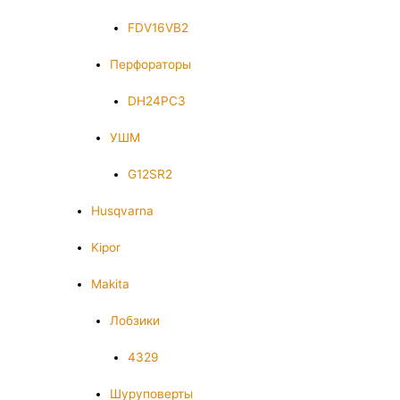
FDV16VB2
Перфораторы
DH24PC3
УШМ
G12SR2
Husqvarna
Kipor
Makita
Лобзики
4329
Шуруповерты