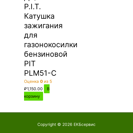
P.I.T.
Катушка
зажигания
для
газонокосилки
бензиновой
PIT
PLM51-C
Оценка
0
из 5
₽
1,150.00
В
корзину
Copyright © 2026
ЕКБсервис