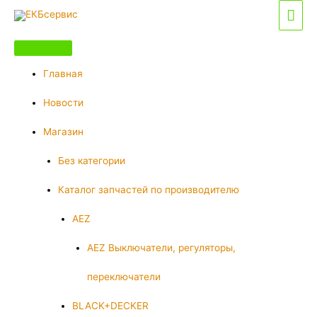
Перейти
Гла
к
мен
содержимому
Главная
Новости
Магазин
Без категории
Каталог запчастей по производителю
AEZ
AEZ Выключатели, регуляторы,
переключатели
BLACK+DECKER