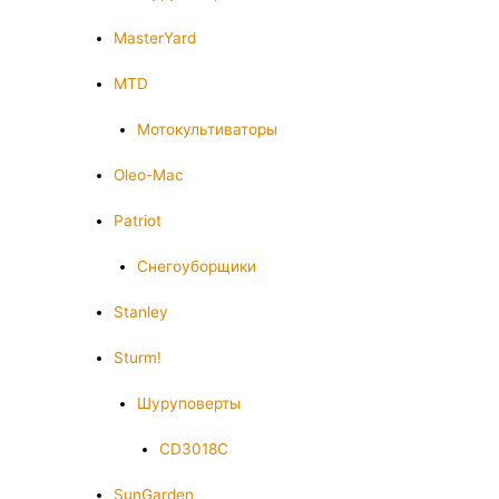
MasterYard
MTD
Мотокультиваторы
Oleo-Mac
Patriot
Снегоуборщики
Stanley
Sturm!
Шуруповерты
CD3018C
SunGarden