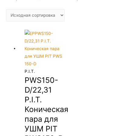
P.I.T.
PWS150-
D/22,31
P.I.T.
Коническая
пара для
УШМ PIT