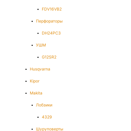
FDV16VB2
Перфораторы
DH24PC3
УШМ
G12SR2
Husqvarna
Kipor
Makita
Лобзики
4329
Шуруповерты