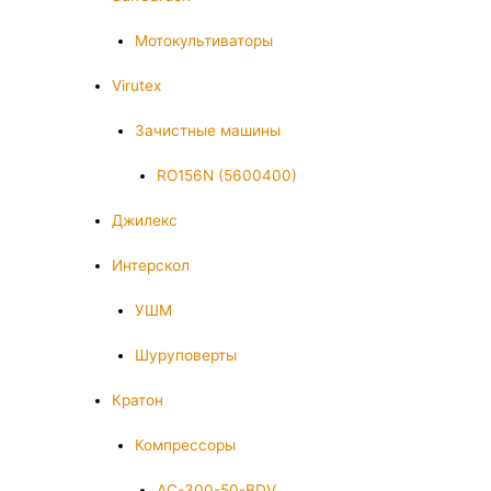
Мотокультиваторы
Virutex
Зачистные машины
RO156N (5600400)
Джилекс
Интерскол
УШМ
Шуруповерты
Кратон
Компрессоры
AC-300-50-BDV