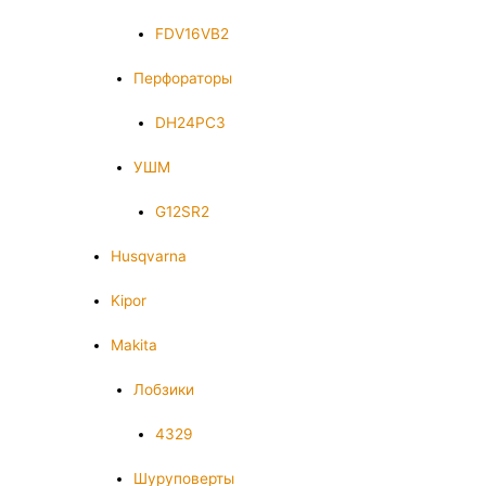
FDV16VB2
Перфораторы
DH24PC3
УШМ
G12SR2
Husqvarna
Kipor
Makita
Лобзики
4329
Шуруповерты