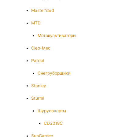
MasterYard
MTD
Мотокультиваторы
Oleo-Mac
Patriot
Снегоуборщики
Stanley
Sturm!
Шуруповерты
CD3018C
SunGarden