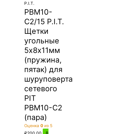
P.I.T.
PBM10-
C2/15 P.I.T.
Щетки
угольные
5х8х11мм
(пружина,
пятак) для
шуруповерта
сетевого
PIT
PBM10-C2
(пара)
Оценка
0
из 5
₽
200.00
В