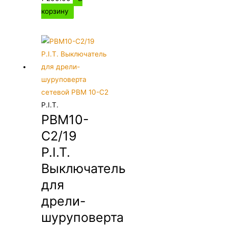
корзину
P.I.T.
PBM10-
C2/19
P.I.T.
Выключатель
для
дрели-
шуруповерта