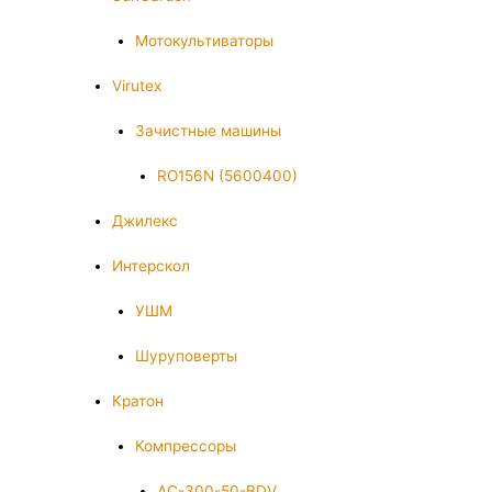
Мотокультиваторы
Virutex
Зачистные машины
RO156N (5600400)
Джилекс
Интерскол
УШМ
Шуруповерты
Кратон
Компрессоры
AC-300-50-BDV