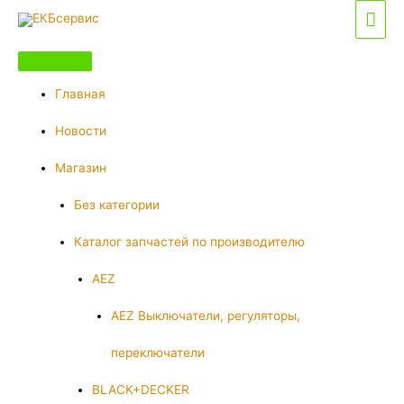
Перейти
Гла
к
мен
содержимому
Главная
Новости
Магазин
Без категории
Каталог запчастей по производителю
AEZ
AEZ Выключатели, регуляторы,
переключатели
BLACK+DECKER