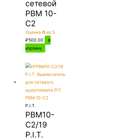
сетевой
PBM 10-
C2
Оценка
0
из 5
₽
500.00
В
корзину
P.I.T.
PBM10-
C2/19
P.I.T.