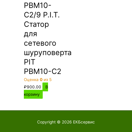
PBM10-
C2/9 P.I.T.
Статор
для
сетевого
шуруповерта
PIT
PBM10-C2
Оценка
0
из 5
₽
900.00
В
корзину
Copyright © 2026
ЕКБсервис