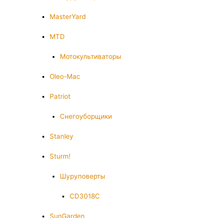
MasterYard
MTD
Мотокультиваторы
Oleo-Mac
Patriot
Снегоуборщики
Stanley
Sturm!
Шуруповерты
CD3018C
SunGarden