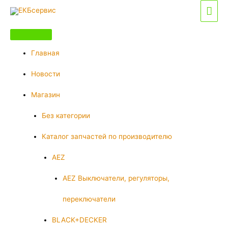
Перейти
Гла
к
мен
содержимому
Главная
Новости
Магазин
Без категории
Каталог запчастей по производителю
AEZ
AEZ Выключатели, регуляторы,
переключатели
BLACK+DECKER