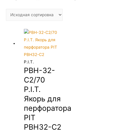
P.I.T.
PBH-32-
C2/70
P.I.T.
Якорь для
перфоратора
PIT
PBH32-C2