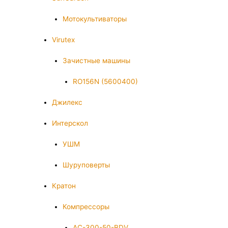
Мотокультиваторы
Virutex
Зачистные машины
RO156N (5600400)
Джилекс
Интерскол
УШМ
Шуруповерты
Кратон
Компрессоры
AC-300-50-BDV