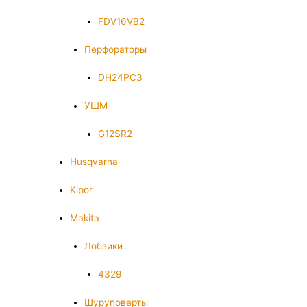
FDV16VB2
Перфораторы
DH24PC3
УШМ
G12SR2
Husqvarna
Kipor
Makita
Лобзики
4329
Шуруповерты