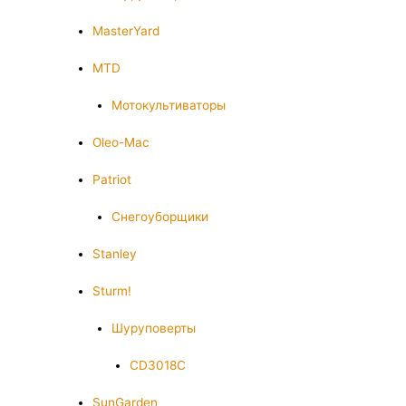
MasterYard
MTD
Мотокультиваторы
Oleo-Mac
Patriot
Снегоуборщики
Stanley
Sturm!
Шуруповерты
CD3018C
SunGarden