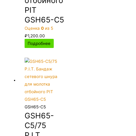
отбойного
PIT
GSH65-C5
Оценка
0
из 5
₽
1,200.00
Подробнее
GSH65-C5
GSH65-
C5/75
P.I.T.