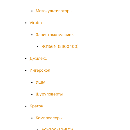
Мотокультиваторы
Virutex
Зачистные машины
RO156N (5600400)
Джилекс
Интерскол
УШМ
Шуруповерты
Кратон
Компрессоры
AC-300-50-BDV