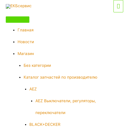
Перейти
Гла
к
мен
содержимому
Главная
Новости
Магазин
Без категории
Каталог запчастей по производителю
AEZ
AEZ Выключатели, регуляторы,
переключатели
BLACK+DECKER