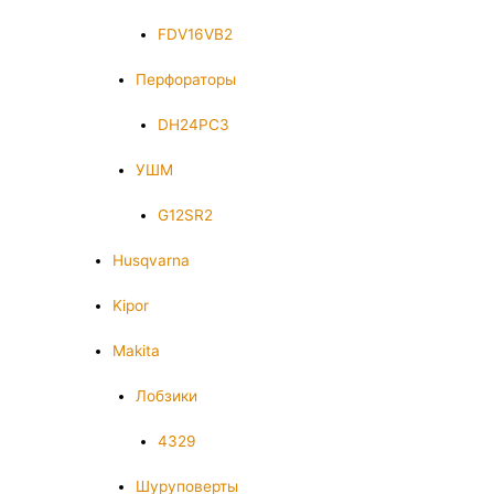
FDV16VB2
Перфораторы
DH24PC3
УШМ
G12SR2
Husqvarna
Kipor
Makita
Лобзики
4329
Шуруповерты