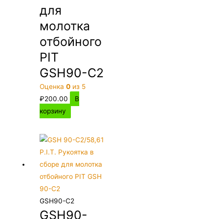
для
молотка
отбойного
PIT
GSH90-C2
Оценка
0
из 5
₽
200.00
В
корзину
GSH90-C2
GSH90-