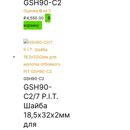
GSH90-C2
Оценка
0
из 5
₽
4,550.00
В
корзину
GSH90-C2
GSH90-
C2/7 P.I.T.
Шайба
18,5х32х2мм
для