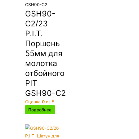
GSH90-C2
GSH90-
C2/23
P.I.T.
Поршень
55мм для
молотка
отбойного
PIT
GSH90-C2
Оценка
0
из 5
Подробнее