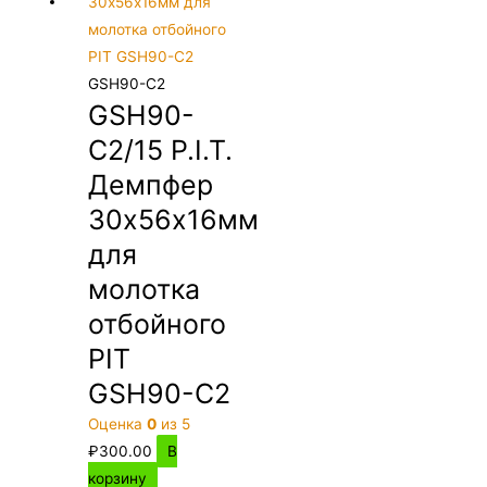
GSH90-C2
GSH90-
C2/15 P.I.T.
Демпфер
30х56х16мм
для
молотка
отбойного
PIT
GSH90-C2
Оценка
0
из 5
₽
300.00
В
корзину