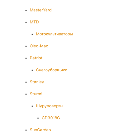
MasterYard
MTD
Мотокультиваторы
Oleo-Mac
Patriot
Снегоуборщики
Stanley
Sturm!
Шуруповерты
CD3018C
SunGarden