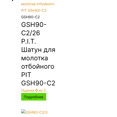
GSH90-C2
GSH90-
C2/26
P.I.T.
Шатун для
молотка
отбойного
PIT
GSH90-C2
Оценка
0
из 5
Подробнее