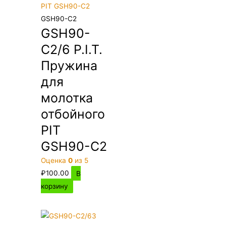
GSH90-C2
GSH90-
C2/6 P.I.T.
Пружина
для
молотка
отбойного
PIT
GSH90-C2
Оценка
0
из 5
₽
100.00
В
корзину