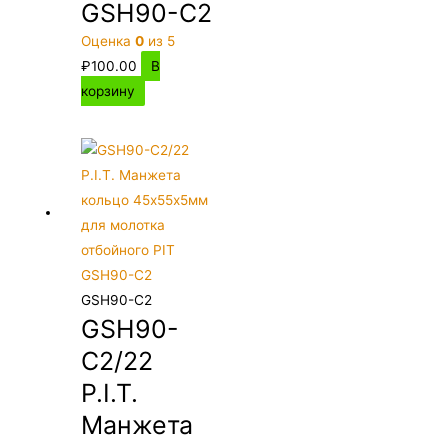
GSH90-C2
Оценка
0
из 5
₽
100.00
В
корзину
GSH90-C2
GSH90-
C2/22
P.I.T.
Манжета