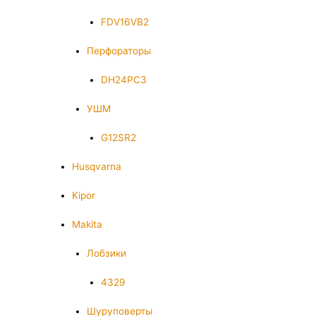
FDV16VB2
Перфораторы
DH24PC3
УШМ
G12SR2
Husqvarna
Kipor
Makita
Лобзики
4329
Шуруповерты