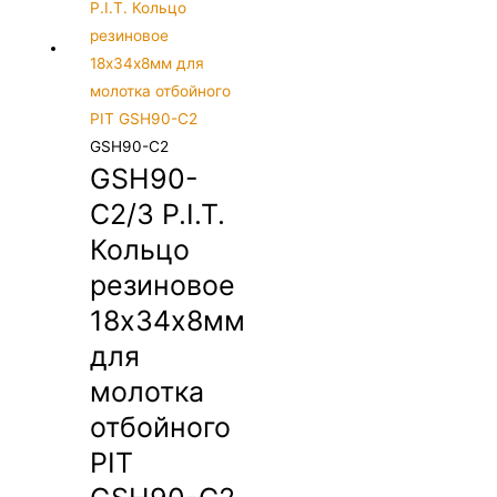
GSH90-C2
GSH90-
C2/3 P.I.T.
Кольцо
резиновое
18х34х8мм
для
молотка
отбойного
PIT