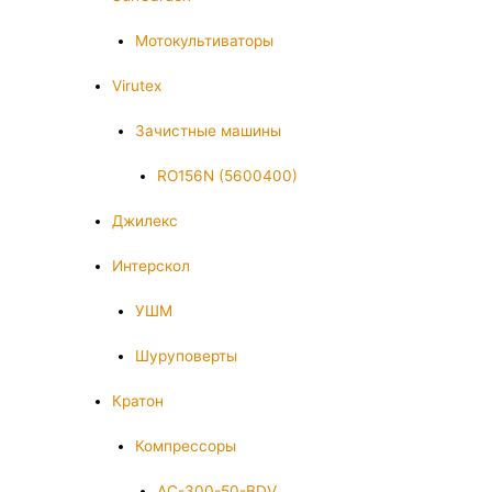
Мотокультиваторы
Virutex
Зачистные машины
RO156N (5600400)
Джилекс
Интерскол
УШМ
Шуруповерты
Кратон
Компрессоры
AC-300-50-BDV