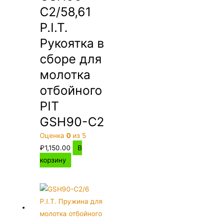
C2/58,61
P.I.T.
Рукоятка в
сборе для
молотка
отбойного
PIT
GSH90-C2
Оценка
0
из 5
₽
1,150.00
В
корзину