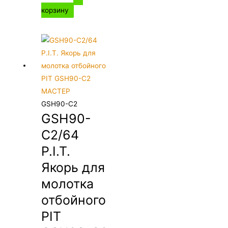
корзину
GSH90-C2
GSH90-
C2/64
P.I.T.
Якорь для
молотка
отбойного
PIT