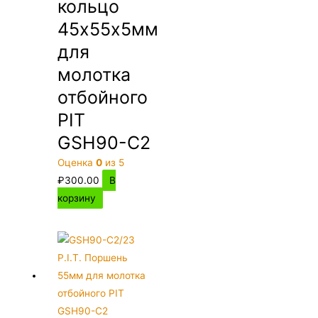
кольцо
45х55х5мм
для
молотка
отбойного
PIT
GSH90-C2
Оценка
0
из 5
₽
300.00
В
корзину