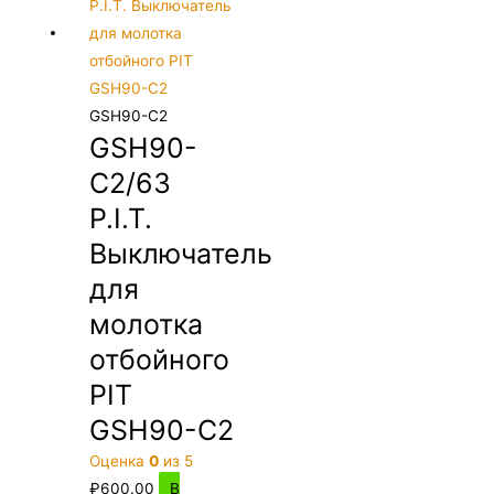
GSH90-C2
GSH90-
C2/63
P.I.T.
Выключатель
для
молотка
отбойного
PIT
GSH90-C2
Оценка
0
из 5
₽
600.00
В