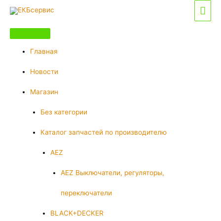
Перейти
Гла
к
мен
содержимому
Главная
Новости
Магазин
Без категории
Каталог запчастей по производителю
AEZ
AEZ Выключатели, регуляторы,
переключатели
BLACK+DECKER