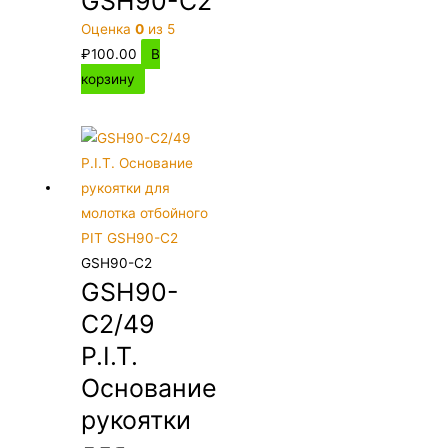
GSH90-C2
Оценка
0
из 5
₽
100.00
В
корзину
GSH90-C2
GSH90-
C2/49
P.I.T.
Основание
рукоятки