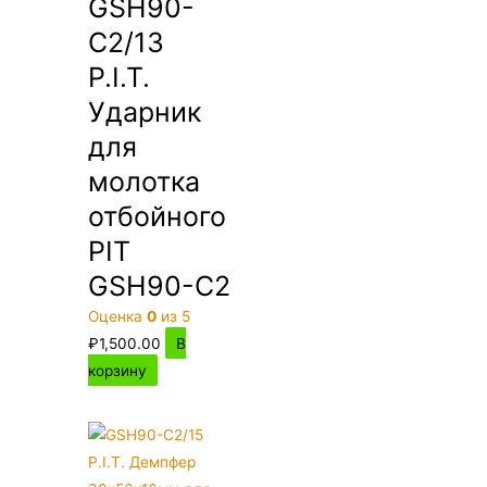
GSH90-
C2/13
P.I.T.
Ударник
для
молотка
отбойного
PIT
GSH90-C2
Оценка
0
из 5
₽
1,500.00
В
корзину