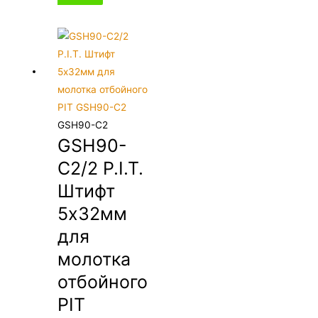
GSH90-C2
GSH90-
C2/2 P.I.T.
Штифт
5х32мм
для
молотка
отбойного
PIT