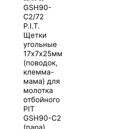
GSH90-
C2/72
P.I.T.
Щетки
угольные
17х7х25мм
(поводок,
клемма-
мама) для
молотка
отбойного
PIT
GSH90-C2
(пара)