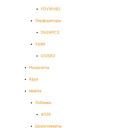
FDV16VB2
Перфораторы
DH24PC3
УШМ
G12SR2
Husqvarna
Kipor
Makita
Лобзики
4329
Шуруповерты