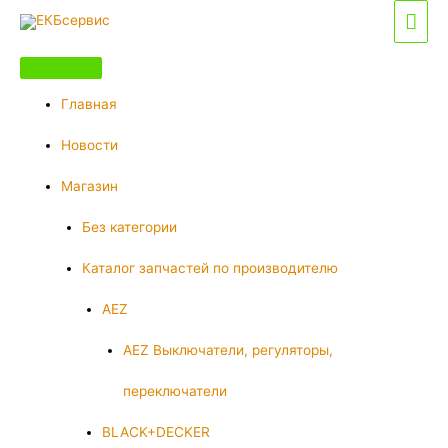
Перейти
Гла
к
мен
содержимому
Главная
Новости
Магазин
Без категории
Каталог запчастей по производителю
AEZ
AEZ Выключатели, регуляторы,
переключатели
BLACK+DECKER