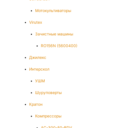
Мотокультиваторы
Virutex
Зачистные машины
RO156N (5600400)
Джилекс
Интерскол
УШМ
Шуруповерты
Кратон
Компрессоры
AC-300-50-BDV