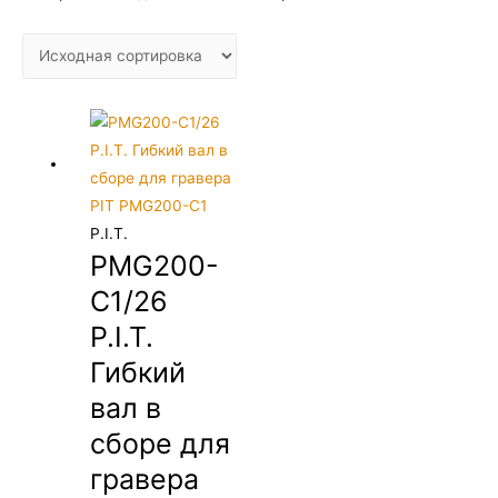
P.I.T.
PMG200-
C1/26
P.I.T.
Гибкий
вал в
сборе для
гравера