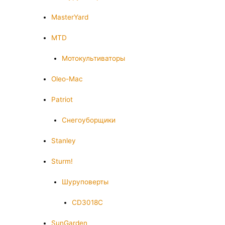
MasterYard
MTD
Мотокультиваторы
Oleo-Mac
Patriot
Снегоуборщики
Stanley
Sturm!
Шуруповерты
CD3018C
SunGarden