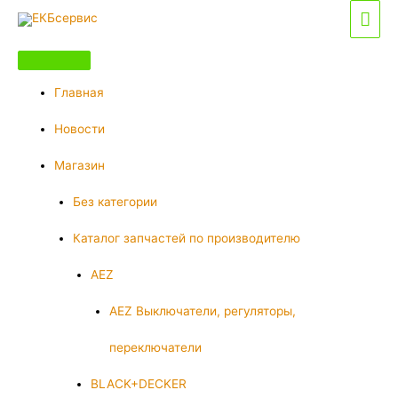
Перейти
Гла
к
мен
содержимому
Главная
Новости
Магазин
Без категории
Каталог запчастей по производителю
AEZ
AEZ Выключатели, регуляторы,
переключатели
BLACK+DECKER