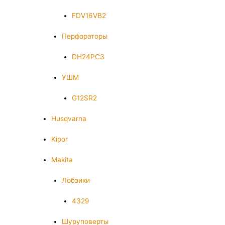
FDV16VB2
Перфораторы
DH24PC3
УШМ
G12SR2
Husqvarna
Kipor
Makita
Лобзики
4329
Шуруповерты