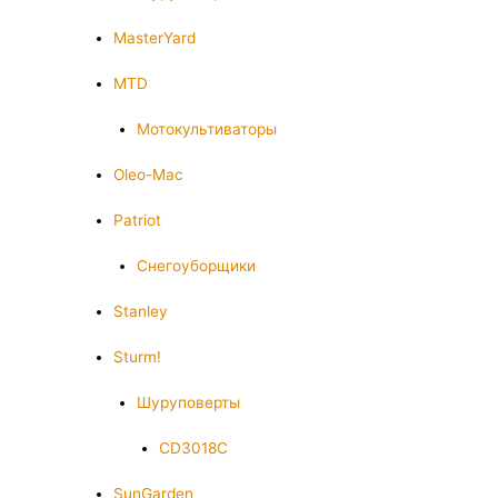
MasterYard
MTD
Мотокультиваторы
Oleo-Mac
Patriot
Снегоуборщики
Stanley
Sturm!
Шуруповерты
CD3018C
SunGarden