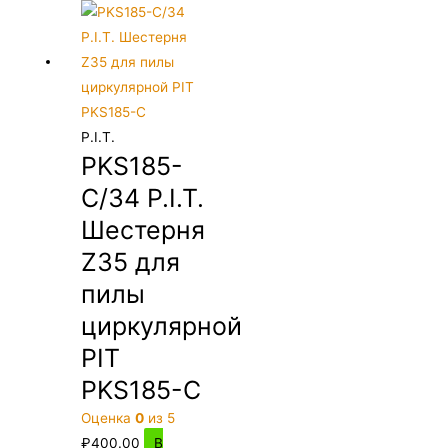
P.I.T.
PKS185-
C/34 P.I.T.
Шестерня
Z35 для
пилы
циркулярной
PIT
PKS185-C
Оценка
0
из 5
₽
400.00
В