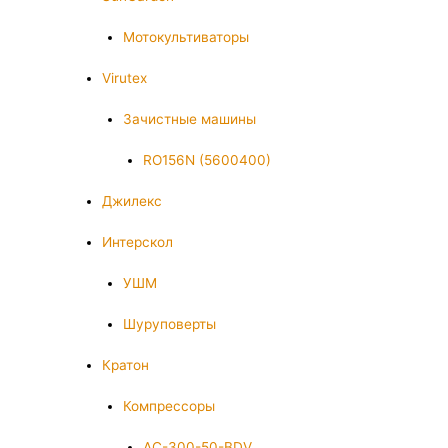
Мотокультиваторы
Virutex
Зачистные машины
RO156N (5600400)
Джилекс
Интерскол
УШМ
Шуруповерты
Кратон
Компрессоры
AC-300-50-BDV