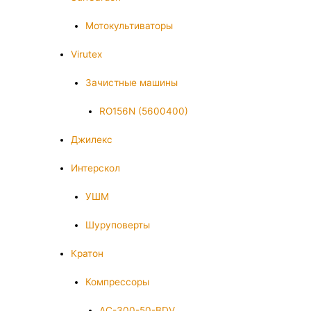
Мотокультиваторы
Virutex
Зачистные машины
RO156N (5600400)
Джилекс
Интерскол
УШМ
Шуруповерты
Кратон
Компрессоры
AC-300-50-BDV