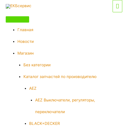
Перейти
Гла
к
мен
содержимому
Главная
Новости
Магазин
Без категории
Каталог запчастей по производителю
AEZ
AEZ Выключатели, регуляторы,
переключатели
BLACK+DECKER