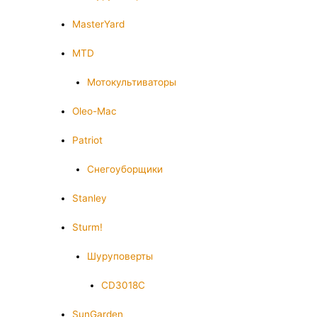
MasterYard
MTD
Мотокультиваторы
Oleo-Mac
Patriot
Снегоуборщики
Stanley
Sturm!
Шуруповерты
CD3018C
SunGarden