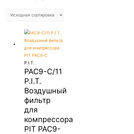
P.I.T.
PAC9-C/11
P.I.T.
Воздушный
фильтр
для
компрессора
PIT PAC9-