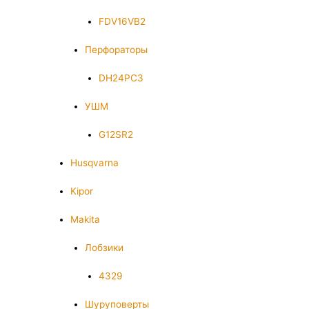
FDV16VB2
Перфораторы
DH24PC3
УШМ
G12SR2
Husqvarna
Kipor
Makita
Лобзики
4329
Шуруповерты