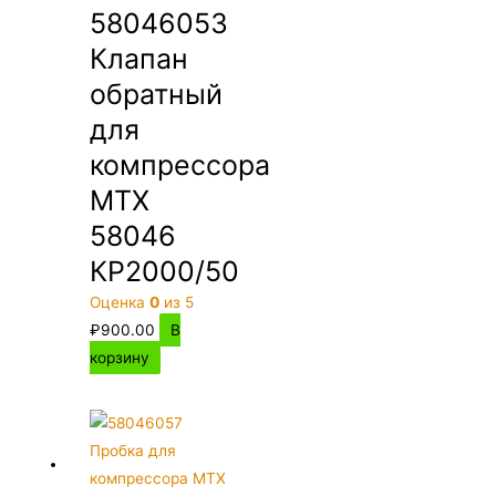
58046053
Клапан
обратный
для
компрессора
MTX
58046
КР2000/50
Оценка
0
из 5
₽
900.00
В
корзину