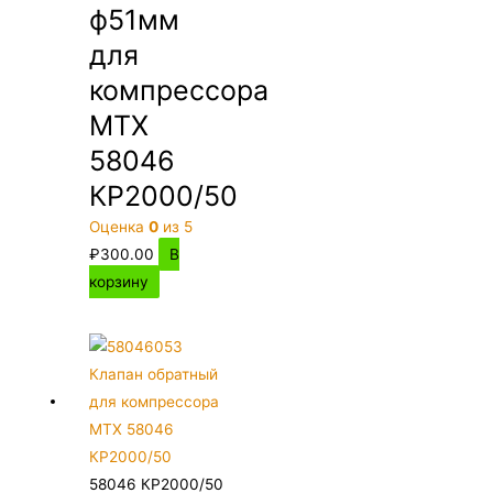
ф51мм
для
компрессора
MTX
58046
КР2000/50
Оценка
0
из 5
₽
300.00
В
корзину
58046 КР2000/50