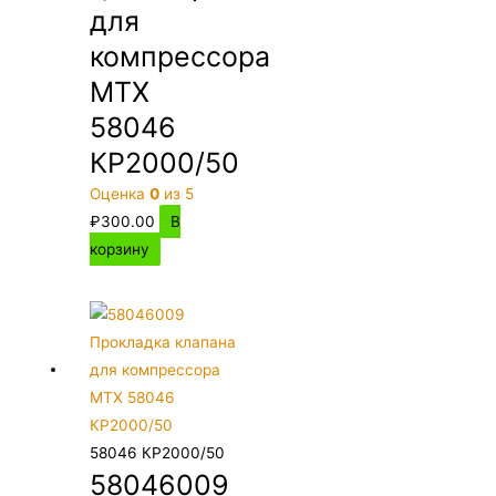
для
компрессора
MTX
58046
КР2000/50
Оценка
0
из 5
₽
300.00
В
корзину
58046 КР2000/50
58046009