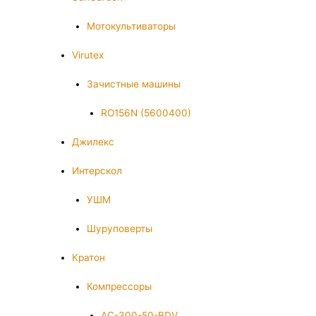
Мотокультиваторы
Virutex
Зачистные машины
RO156N (5600400)
Джилекс
Интерскол
УШМ
Шуруповерты
Кратон
Компрессоры
AC-300-50-BDV