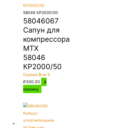
58046 КР2000/50
58046067
Сапун для
компрессора
MTX
58046
КР2000/50
Оценка
0
из 5
₽
300.00
В
корзину