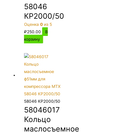
58046
КР2000/50
Оценка
0
из 5
₽
250.00
В
корзину
58046 КР2000/50
58046017
Кольцо
маслосъемное