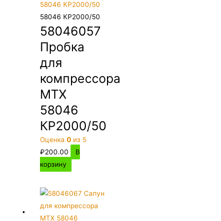
58046 КР2000/50
58046057
Пробка
для
компрессора
MTX
58046
КР2000/50
Оценка
0
из 5
₽
200.00
В
корзину