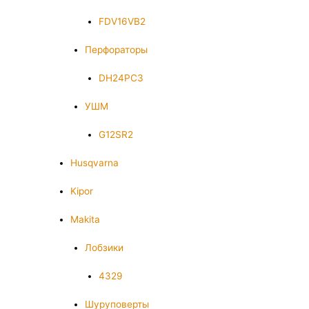
FDV16VB2
Перфораторы
DH24PC3
УШМ
G12SR2
Husqvarna
Kipor
Makita
Лобзики
4329
Шуруповерты