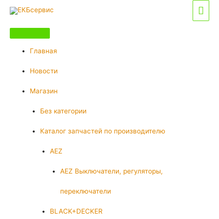
Перейти
Гла
к
мен
содержимому
Главная
Новости
Магазин
Без категории
Каталог запчастей по производителю
AEZ
AEZ Выключатели, регуляторы,
переключатели
BLACK+DECKER