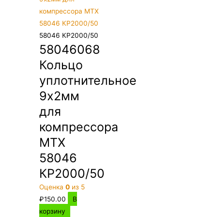
58046 КР2000/50
58046068
Кольцо
уплотнительное
9х2мм
для
компрессора
MTX
58046
КР2000/50
Оценка
0
из 5
₽
150.00
В
корзину