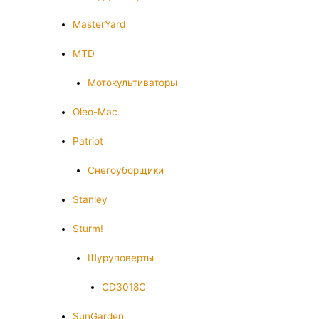
MasterYard
MTD
Мотокультиваторы
Oleo-Mac
Patriot
Снегоуборщики
Stanley
Sturm!
Шуруповерты
CD3018C
SunGarden