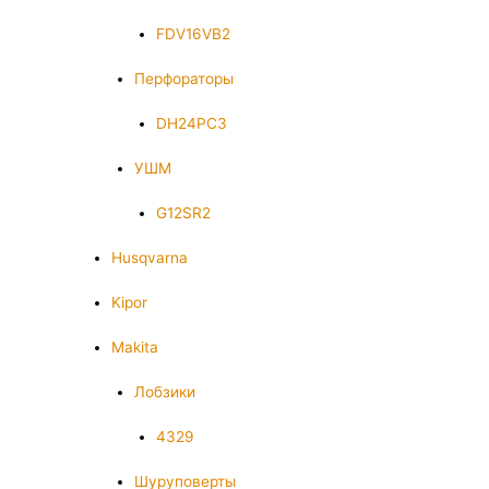
FDV16VB2
Перфораторы
DH24PC3
УШМ
G12SR2
Husqvarna
Kipor
Makita
Лобзики
4329
Шуруповерты