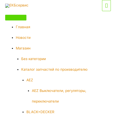
Перейти
Гла
к
мен
содержимому
Главная
Новости
Магазин
Без категории
Каталог запчастей по производителю
AEZ
AEZ Выключатели, регуляторы,
переключатели
BLACK+DECKER