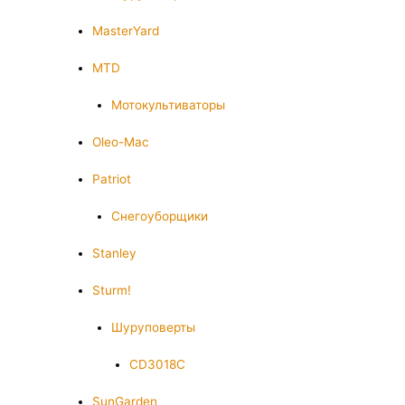
MasterYard
MTD
Мотокультиваторы
Oleo-Mac
Patriot
Снегоуборщики
Stanley
Sturm!
Шуруповерты
CD3018C
SunGarden