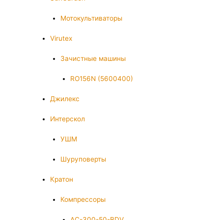
Мотокультиваторы
Virutex
Зачистные машины
RO156N (5600400)
Джилекс
Интерскол
УШМ
Шуруповерты
Кратон
Компрессоры
AC-300-50-BDV