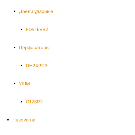
Дрели ударные
FDV16VB2
Перфораторы
DH24PC3
УШМ
G12SR2
Husqvarna