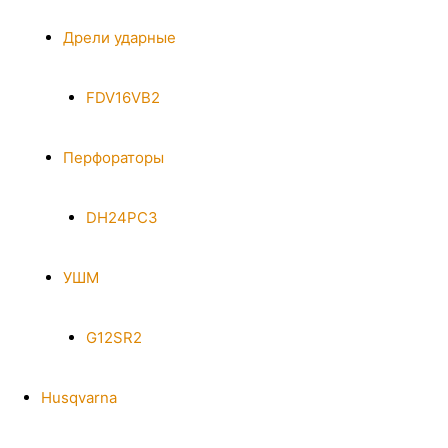
Дрели ударные
FDV16VB2
Перфораторы
DH24PC3
УШМ
G12SR2
Husqvarna