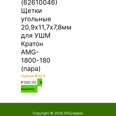
(62610046)
Щетки
угольные
20,9х11,7х7,8мм
для УШМ
Кратон
AMG-
1800-180
(пара)
Оценка
0
из 5
₽
300.00
В
корзину
Copyright © 2026
ЕКБсервис