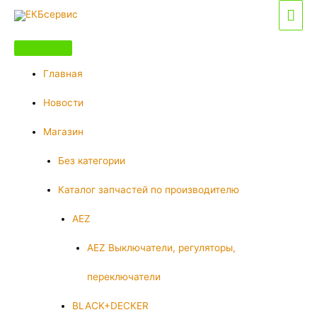
Перейти
Гла
к
мен
содержимому
Главная
Новости
Магазин
Без категории
Каталог запчастей по производителю
AEZ
AEZ Выключатели, регуляторы,
переключатели
BLACK+DECKER