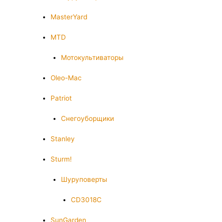
MasterYard
MTD
Мотокультиваторы
Oleo-Mac
Patriot
Снегоуборщики
Stanley
Sturm!
Шуруповерты
CD3018C
SunGarden