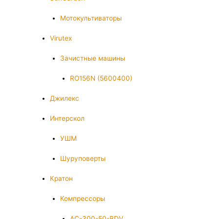
Мотокультиваторы
Virutex
Зачистные машины
RO156N (5600400)
Джилекс
Интерскол
УШМ
Шуруповерты
Кратон
Компрессоры
AC-300-50-BDV