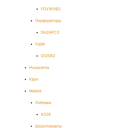
FDV16VB2
Перфораторы
DH24PC3
УШМ
G12SR2
Husqvarna
Kipor
Makita
Лобзики
4329
Шуруповерты