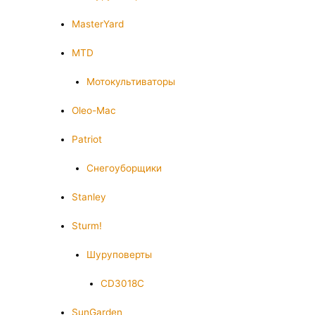
MasterYard
MTD
Мотокультиваторы
Oleo-Mac
Patriot
Снегоуборщики
Stanley
Sturm!
Шуруповерты
CD3018C
SunGarden