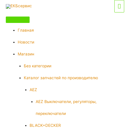
Перейти
Гла
к
мен
содержимому
Главная
Новости
Магазин
Без категории
Каталог запчастей по производителю
AEZ
AEZ Выключатели, регуляторы,
переключатели
BLACK+DECKER