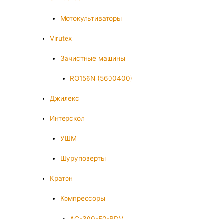
Мотокультиваторы
Virutex
Зачистные машины
RO156N (5600400)
Джилекс
Интерскол
УШМ
Шуруповерты
Кратон
Компрессоры
AC-300-50-BDV