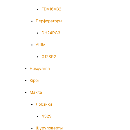
FDV16VB2
Перфораторы
DH24PC3
УШМ
G12SR2
Husqvarna
Kipor
Makita
Лобзики
4329
Шуруповерты