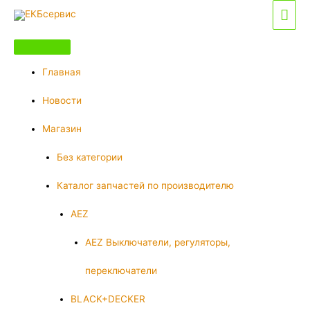
Перейти
Гла
к
мен
содержимому
Главная
Новости
Магазин
Без категории
Каталог запчастей по производителю
AEZ
AEZ Выключатели, регуляторы,
переключатели
BLACK+DECKER