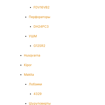
FDV16VB2
Перфораторы
DH24PC3
УШМ
G12SR2
Husqvarna
Kipor
Makita
Лобзики
4329
Шуруповерты