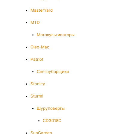
MasterYard
MTD
Мотокультиваторы
Oleo-Mac
Patriot
Снегоуборщики
Stanley
Sturm!
Шуруповерты
CD3018C
SunGarden