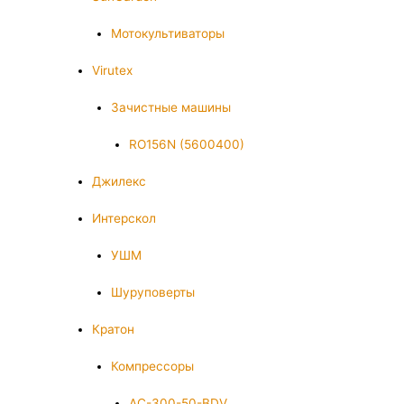
Мотокультиваторы
Virutex
Зачистные машины
RO156N (5600400)
Джилекс
Интерскол
УШМ
Шуруповерты
Кратон
Компрессоры
AC-300-50-BDV