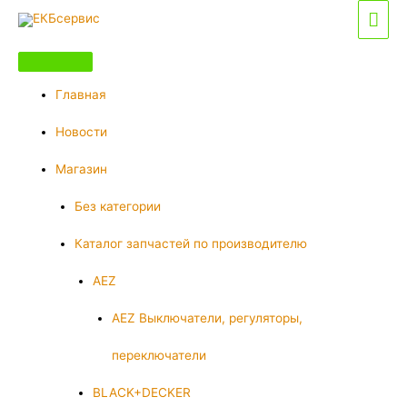
Перейти
Гла
к
мен
содержимому
Главная
Новости
Магазин
Без категории
Каталог запчастей по производителю
AEZ
AEZ Выключатели, регуляторы,
переключатели
BLACK+DECKER