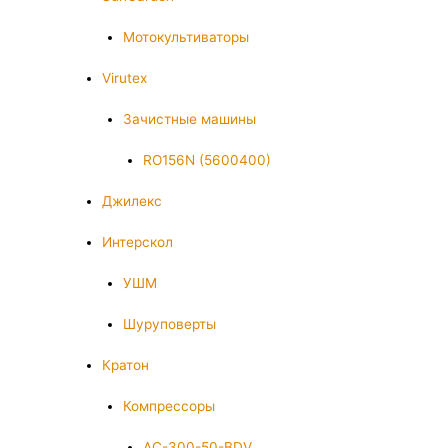
Мотокультиваторы
Virutex
Зачистные машины
RO156N (5600400)
Джилекс
Интерскол
УШМ
Шуруповерты
Кратон
Компрессоры
AC-300-50-BDV