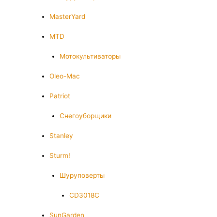
MasterYard
MTD
Мотокультиваторы
Oleo-Mac
Patriot
Снегоуборщики
Stanley
Sturm!
Шуруповерты
CD3018C
SunGarden