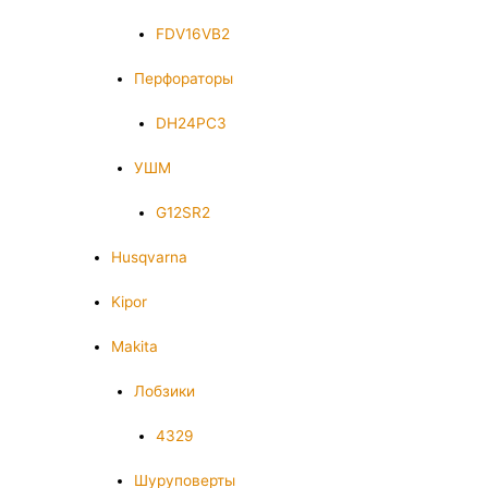
FDV16VB2
Перфораторы
DH24PC3
УШМ
G12SR2
Husqvarna
Kipor
Makita
Лобзики
4329
Шуруповерты