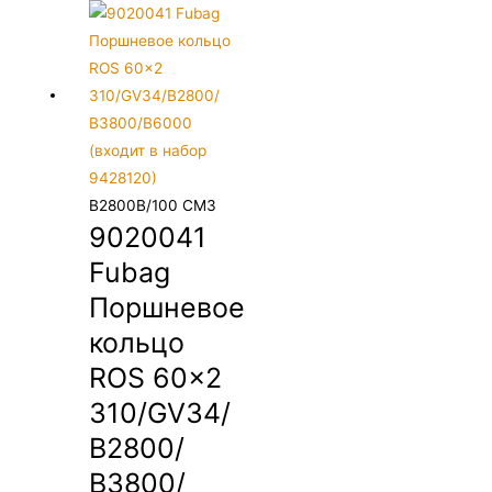
B2800B/100 CM3
9020041
Fubag
Поршневое
кольцо
ROS 60×2
310/GV34/
В2800/
В3800/