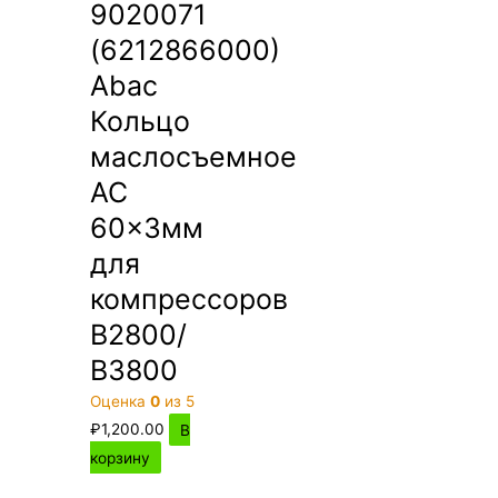
9020071
(6212866000)
Abac
Кольцо
маслосъемное
AC
60×3мм
для
компрессоров
В2800/
В3800
Оценка
0
из 5
₽
1,200.00
В
корзину