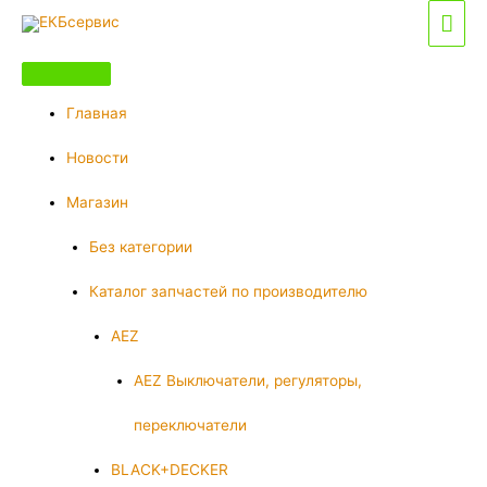
Перейти
Гла
к
мен
содержимому
Главная
Новости
Магазин
Без категории
Каталог запчастей по производителю
AEZ
AEZ Выключатели, регуляторы,
переключатели
BLACK+DECKER