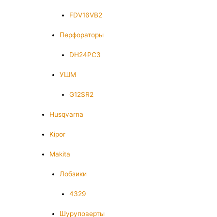
FDV16VB2
Перфораторы
DH24PC3
УШМ
G12SR2
Husqvarna
Kipor
Makita
Лобзики
4329
Шуруповерты