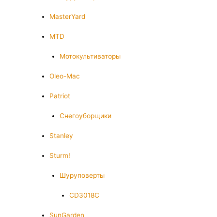
MasterYard
MTD
Мотокультиваторы
Oleo-Mac
Patriot
Снегоуборщики
Stanley
Sturm!
Шуруповерты
CD3018C
SunGarden