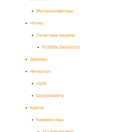
Мотокультиваторы
Virutex
Зачистные машины
RO156N (5600400)
Джилекс
Интерскол
УШМ
Шуруповерты
Кратон
Компрессоры
AC-300-50-BDV