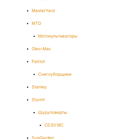
MasterYard
MTD
Мотокультиваторы
Oleo-Mac
Patriot
Снегоуборщики
Stanley
Sturm!
Шуруповерты
CD3018C
SunGarden