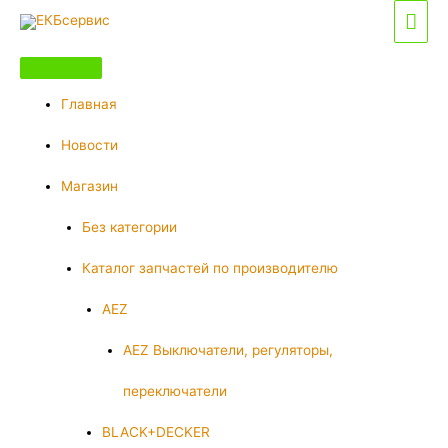
Перейти
Гла
к
мен
содержимому
Главная
Новости
Магазин
Без категории
Каталог запчастей по производителю
AEZ
AEZ Выключатели, регуляторы,
переключатели
BLACK+DECKER