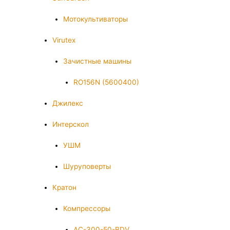
Мотокультиваторы
Virutex
Зачистные машины
RO156N (5600400)
Джилекс
Интерскол
УШМ
Шуруповерты
Кратон
Компрессоры
AC-300-50-BDV