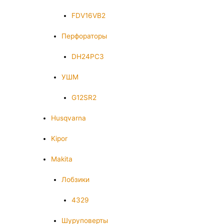
FDV16VB2
Перфораторы
DH24PC3
УШМ
G12SR2
Husqvarna
Kipor
Makita
Лобзики
4329
Шуруповерты