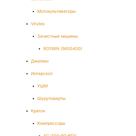
Мотокультиваторы
Virutex
Зачистные машины
RO156N (5600400)
Джилекс
Интерскол
УШМ
Шуруповерты
Кратон
Компрессоры
AC-300-50-BDV