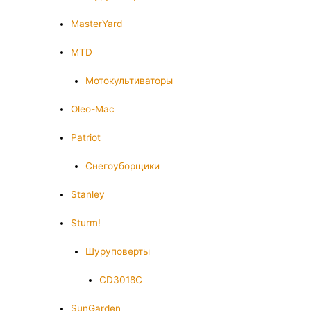
MasterYard
MTD
Мотокультиваторы
Oleo-Mac
Patriot
Снегоуборщики
Stanley
Sturm!
Шуруповерты
CD3018C
SunGarden