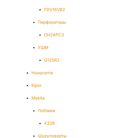
FDV16VB2
Перфораторы
DH24PC3
УШМ
G12SR2
Husqvarna
Kipor
Makita
Лобзики
4329
Шуруповерты