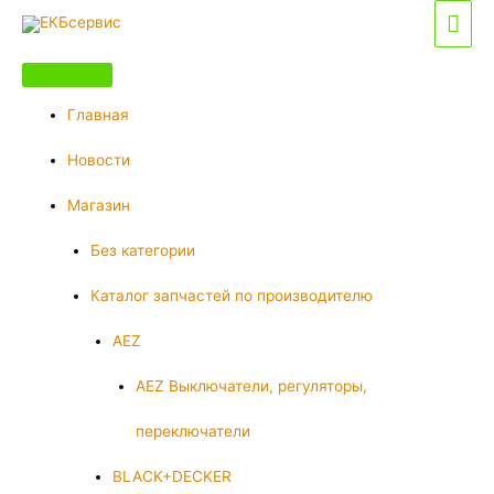
Перейти
Гла
к
мен
содержимому
Главная
Новости
Магазин
Без категории
Каталог запчастей по производителю
AEZ
AEZ Выключатели, регуляторы,
переключатели
BLACK+DECKER