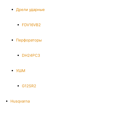
Дрели ударные
FDV16VB2
Перфораторы
DH24PC3
УШМ
G12SR2
Husqvarna