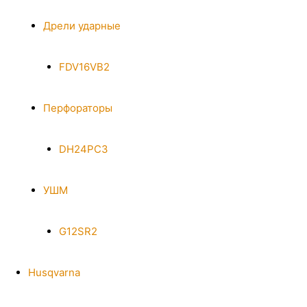
Дрели ударные
FDV16VB2
Перфораторы
DH24PC3
УШМ
G12SR2
Husqvarna