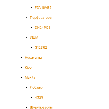
FDV16VB2
Перфораторы
DH24PC3
УШМ
G12SR2
Husqvarna
Kipor
Makita
Лобзики
4329
Шуруповерты