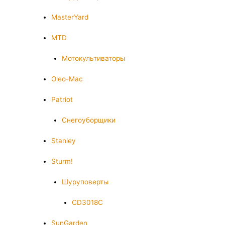
MasterYard
MTD
Мотокультиваторы
Oleo-Mac
Patriot
Снегоуборщики
Stanley
Sturm!
Шуруповерты
CD3018C
SunGarden