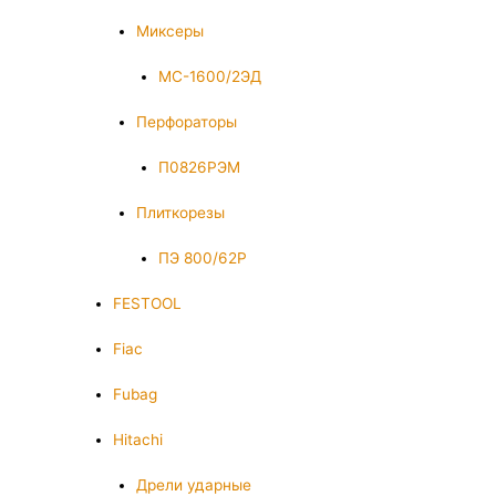
Миксеры
МС-1600/2ЭД
Перфораторы
П0826РЭМ
Плиткорезы
ПЭ 800/62Р
FESTOOL
Fiac
Fubag
Hitachi
Дрели ударные