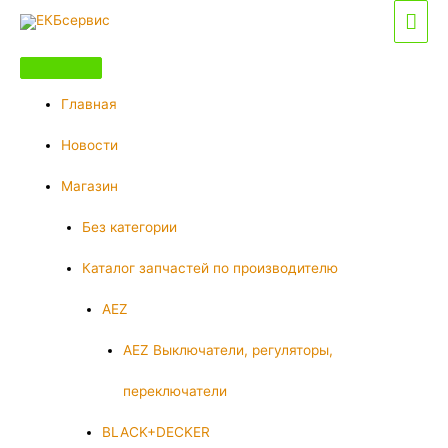
Перейти
Гла
к
мен
содержимому
Главная
Новости
Магазин
Без категории
Каталог запчастей по производителю
AEZ
AEZ Выключатели, регуляторы,
переключатели
BLACK+DECKER