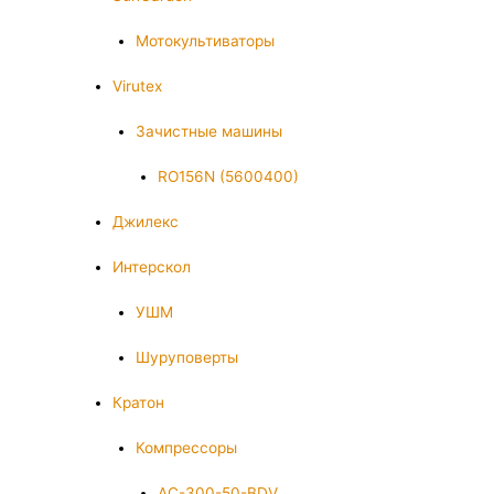
Мотокультиваторы
Virutex
Зачистные машины
RO156N (5600400)
Джилекс
Интерскол
УШМ
Шуруповерты
Кратон
Компрессоры
AC-300-50-BDV