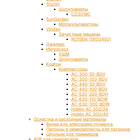
Sturm!
Шуруповерты
CD3018C
SunGarden
Мотокультиваторы
Virutex
Зачистные машины
RO156N (5600400)
Джилекс
Интерскол
УШМ
Шуруповерты
Кратон
Компрессоры
AC-300-50-BDV
AC-300-100-BDV
AC-440-50-BDV
AC-440-100-BDV
AC-530-200-BDH
AC-630-110-BDW
AC-630-300-BDW
Hobby AC 300/24
Hobby AC 300/40
Оснастка и расходные материалы
Вилки для электроинструмента
Патроны и ремкомплекты для патронов
Шпульки для триммеров
AVR для генераторов