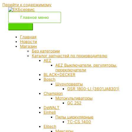
Перейти к содержимому
Главное меню
Главная
Новости
Магазин
Без категории
Каталог запчастей по производителю
AEZ
AEZ Выключатели, регуляторы,
переключатели
BLACK+DECKER
Bosch
Шуруповерты
GSR 1800-LI (3601JA8301)
Champion
Мотокультиваторы
GC 252
DeWALT
Einhell
Пилы циркулярные
TC-CS 1400
Elitech
Миксеры