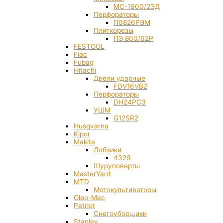
МС-1600/2ЭД
Перфораторы
П0826РЭМ
Плиткорезы
ПЭ 800/62Р
FESTOOL
Fiac
Fubag
Hitachi
Дрели ударные
FDV16VB2
Перфораторы
DH24PC3
УШМ
G12SR2
Husqvarna
Kipor
Makita
Лобзики
4329
Шуруповерты
MasterYard
MTD
Мотокультиваторы
Oleo-Mac
Patriot
Снегоуборщики
Stanley